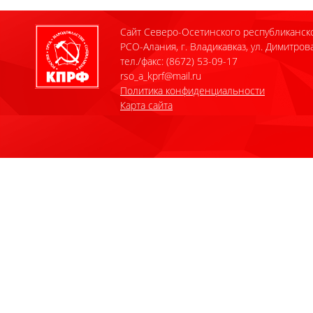
Сайт Северо-Осетинского республиканск
РСО-Алания, г. Владикавказ, ул. Димитрова
тел./факс: (8672) 53-09-17
rso_a_kprf@mail.ru
Политика конфиденциальности
Карта сайта