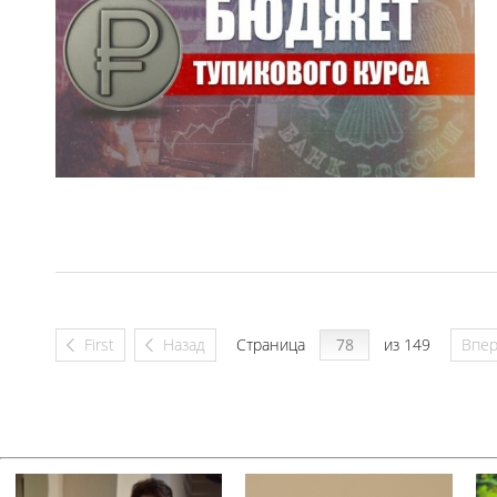
First
Назад
Страница
из 149
Впе