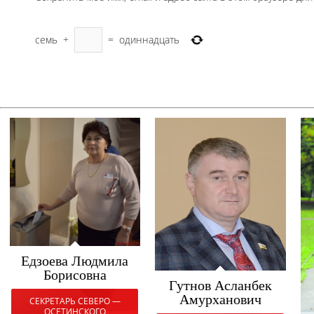
семь
+
=
одиннадцать
Едзоева Людмила
Борисовна
Гутнов Асланбек
Амурханович
СЕКРЕТАРЬ СЕВЕРО —
ОСЕТИНСКОГО