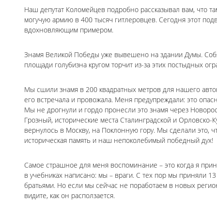
Наш депутат Коломейцев подробно рассказывал вам, что та
могучую армию в 400 тысяч гитлеровцев. Сегодня этот по
вдохновляющим примером.
Знамя Великой Победы уже вывешено на здании Думы. Собя
площади голубизна кругом торчит из-за этих постыдных огр
Мы сшили знамя в 200 квадратных метров для нашего авто
его встречала и провожала. Меня предупреждали: это опасно
Мы не дрогнули и гордо пронесли это знамя через Новоро
Грозный, исторические места Сталинградской и Орловско-К
вернулось в Москву, на Поклонную гору. Мы сделали это, ч
историческая память и наш непоколебимый победный дух!
Самое страшное для меня воспоминание – это когда я прини
в учебниках написано: мы – враги. С тех пор мы приняли 1
братьями. Но если мы сейчас не поработаем в новых регио
видите, как он расползается.