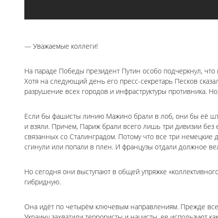
— Уважаемые коллеги!
На параде Победы президент Путин особо подчеркнул, что 
Хотя на следующий день его пресс-секретарь Песков сказал
разрушение всех городов и инфраструктуры противника. Но,
Если бы фашисты линию Мажино брали в лоб, они бы её ш
и взяли. Причем, Париж брали всего лишь три дивизии без
связанных со Сталинградом. Потому что все три немецкие 
сгинули или попали в плен. И французы отдали должное ве
Но сегодня они выступают в общей упряжке «коллективного 
гибридную.
Она идёт по четырём ключевым направлениям. Прежде всего
Украину захватили террористы и нацисты, ее используют ка