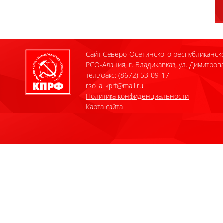
Сайт Северо-Осетинского республиканск
РСО-Алания, г. Владикавказ, ул. Димитрова
тел./факс: (8672) 53-09-17
rso_a_kprf@mail.ru
Политика конфиденциальности
Карта сайта