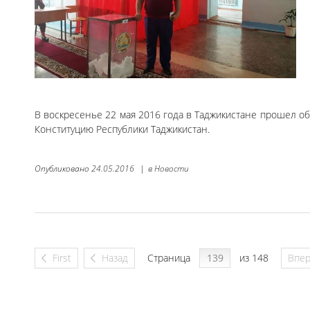
В воскресенье 22 мая 2016 года в Таджикистане прошел
Конституцию Республики Таджикистан.
Опубликовано
24.05.2016
|
в
Новости
First
Назад
Страница
из 148
Впе