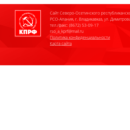
Сайт Северо-Осетинского республиканск
РСО-Алания, г. Владикавказ, ул. Димитрова
тел./факс: (8672) 53-09-17
rso_a_kprf@mail.ru
Политика конфиденциальности
Карта сайта