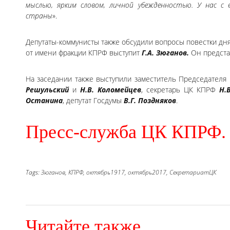
мыслью, ярким словом, личной убежденностью. У нас с
страны
».
Депутаты-коммунисты также обсудили вопросы повестки дн
от имени фракции КПРФ выступит
Г.А. Зюганов.
Он представ
На заседании также выступили заместитель Председател
Решульский
и
Н.В. Коломейцев
, секретарь ЦК КПРФ
Н.
Останина
, депутат Госдумы
В.Г. Поздняков
.
Пресс-служба ЦК КПРФ.
Tags:
Зюганов,
КПРФ,
октябрь1917,
октябрь2017,
СекретариатЦК
Читайте также