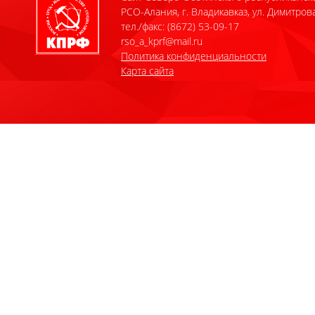
РСО-Алания, г. Владикавказ, ул. Димитрова
тел./факс: (8672) 53-09-17
rso_a_kprf@mail.ru
Политика конфиденциальности
Карта сайта