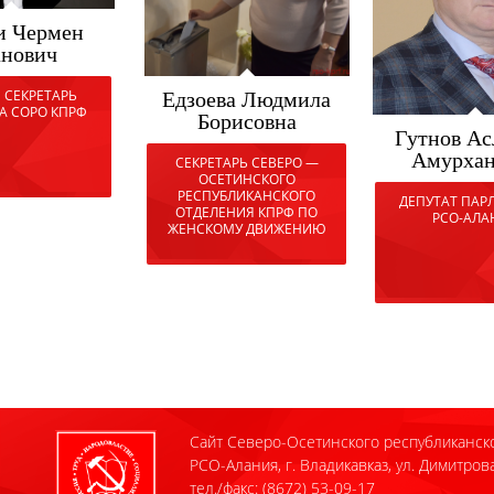
Едзоева Людмила
Борисовна
Гутнов Асланбек
Амурханович
СЕКРЕТАРЬ СЕВЕРО —
ОСЕТИНСКОГО
РЕСПУБЛИКАНСКОГО
ДЕПУТАТ ПАРЛАМЕНТА
ОТДЕЛЕНИЯ КПРФ ПО
РСО-АЛАНИЯ
ЖЕНСКОМУ ДВИЖЕНИЮ
Сайт Северо-Осетинского республиканск
РСО-Алания, г. Владикавказ, ул. Димитрова
тел./факс: (8672) 53-09-17