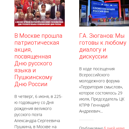
В Москве прошла
Г.А. Зюганов: Мы
патриотическая
готовы к любому
акция,
диалогу и
посвященная
дискуссии
Дню русского
В ходе посещения
языка и
Всероссийского
Пушкинскому
молодежного форума
Дню России
«Территория смыслов»,
которое состоялось 29
В четверг, 6 июня, в 225-
июля, Председатель ЦК
ю годовщину со Дня
КПРФ Геннадий
рождения великого
Андреевич...
русского поэта
Александра Сергеевича
Пушкина, в Москве на
Опубликовано
6 дней назад