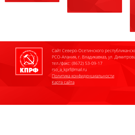
Сайт Северо-Осетинского республиканск
РСО-Алания, г. Владикавказ, ул. Димитрова
тел./факс: (8672) 53-09-17
rso_a_kprf@mail.ru
Политика конфиденциальности
Карта сайта