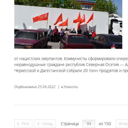
от нацистских оккупантов. Коммунисты сформировали очере
неравнодушные граждане республик Северная Осетия — Ала
Черкесской и Дагестанской собрали 20 тонн продуктов и п
Опубликовано
25.04.2022
|
в
Новости
First
Назад
Страница
из 150
Впе