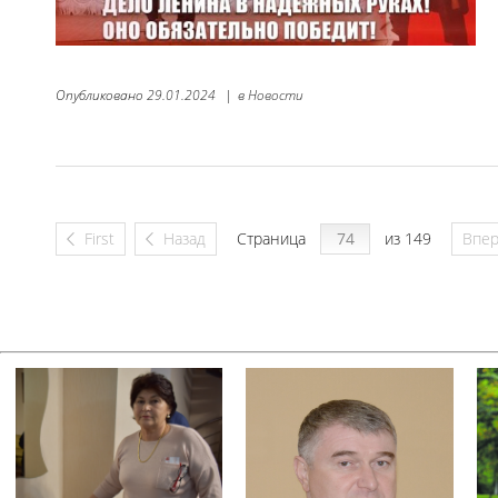
Опубликовано
29.01.2024
|
в
Новости
First
Назад
Страница
из 149
Впе