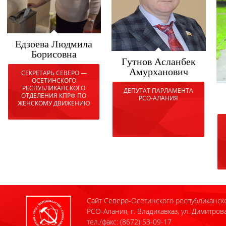
Едзоева Людмила
Борисовна
Гутнов Асланбек
Амурханович
СЕКРЕТАРЬ СЕВЕРО —
ОСЕТИНСКОГО
РЕСПУБЛИКАНСКОГО
ДЕПУТАТ ПАРЛАМЕНТА
ОТДЕЛЕНИЯ КПРФ ПО
РСО-АЛАНИЯ
ЖЕНСКОМУ ДВИЖЕНИЮ
Сайт Северо-Осетинского республиканск
РСО-Алания, г. Владикавказ, ул. Димитрова
тел./факс: (8672) 53-09-17