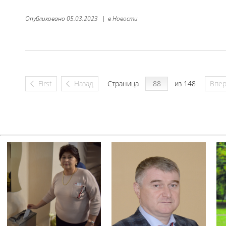
Опубликовано
05.03.2023
|
в
Новости
First
Назад
Страница
из 148
Впе