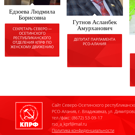
Едзоева Людмила
Борисовна
Гутнов Асланбек
Амурханович
СЕКРЕТАРЬ СЕВЕРО —
ОСЕТИНСКОГО
РЕСПУБЛИКАНСКОГО
ДЕПУТАТ ПАРЛАМЕНТА
ОТДЕЛЕНИЯ КПРФ ПО
РСО-АЛАНИЯ
ЖЕНСКОМУ ДВИЖЕНИЮ
Сайт Северо-Осетинского республиканск
РСО-Алания, г. Владикавказ, ул. Димитрова
тел./факс: (8672) 53-09-17
rso_a_kprf@mail.ru
Политика конфиденциальности