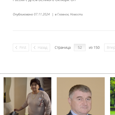
Опубликовано
07.11.2024
|
в
Главное,
Новости
First
Назад
Страница
из 150
Впе