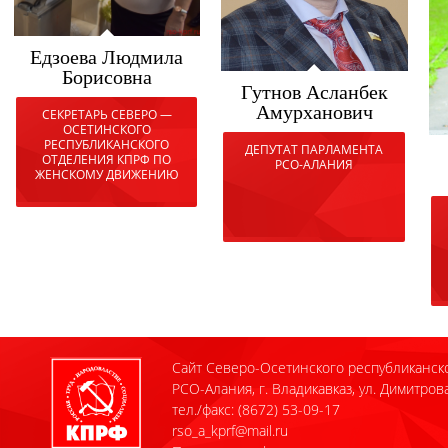
Едзоева Людмила
Борисовна
Гутнов Асланбек
Амурханович
СЕКРЕТАРЬ СЕВЕРО —
ОСЕТИНСКОГО
РЕСПУБЛИКАНСКОГО
ДЕПУТАТ ПАРЛАМЕНТА
ОТДЕЛЕНИЯ КПРФ ПО
РСО-АЛАНИЯ
ЖЕНСКОМУ ДВИЖЕНИЮ
Сайт Северо-Осетинского республиканск
РСО-Алания, г. Владикавказ, ул. Димитрова
тел./факс: (8672) 53-09-17
rso_a_kprf@mail.ru