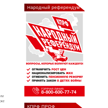
Народный референдум
ким
кже
КПРФ ПРОФ