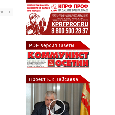
1
PDF версия газеты
Проект К.К.Тайсаева