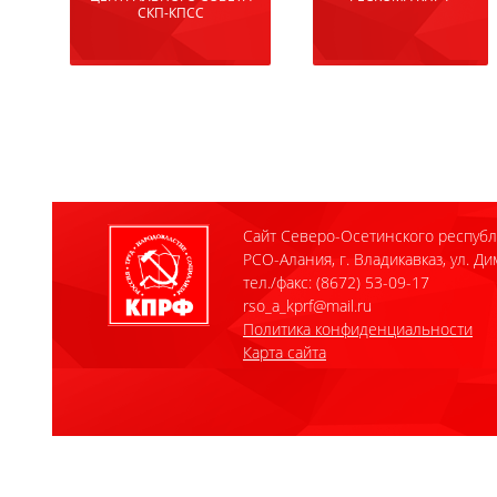
Сайт Северо-Осетинского республ
РСО-Алания, г. Владикавказ, ул. Ди
тел./факс: (8672) 53-09-17
rso_a_kprf@mail.ru
Политика конфиденциальности
Карта сайта