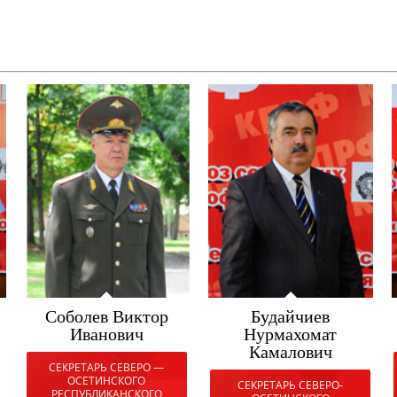
Кочиев Батраз
Робертович
ДЕПУТАТ ПАРЛАМЕНТА
РСО-АЛАНИЯ
Князева Елена
Александровна