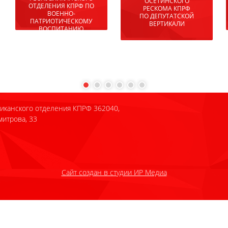
ДЕПУТАТ ПАРЛАМЕНТА
РСО-АЛАНИЯ
иканского отделения КПРФ 362040,
митрова, 33
Сайт создан в студии ИР Медиа