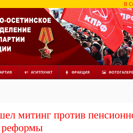
В Северной
АРТИЯ
АГИТПУНКТ
ФРАКЦИЯ
ФОТОГАЛЕР
шел митинг против пенсионн
реформы