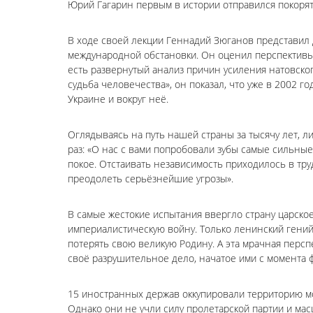
Юрий Гагарин первым в истории отправился покорят
В ходе своей лекции Геннадий Зюганов представил
международной обстановки. Он оценил перспективы
есть развернутый анализ причин усиления натовског
судьба человечества», он показал, что уже в 2002 
Украине и вокруг неё.
Оглядываясь на путь нашей страны за тысячу лет, 
раз: «О нас с вами попробовали зубы самые сильные
покое. Отстаивать независимость приходилось в труд
преодолеть серьёзнейшие угрозы».
В самые жестокие испытания ввергло страну царско
империалистическую войну. Только ленинский гени
потерять свою великую Родину. А эта мрачная перс
своё разрушительное дело, начатое ими с момента 
15 иностранных держав оккупировали территорию мо
Однако они не учли силу пролетарской партии и ма