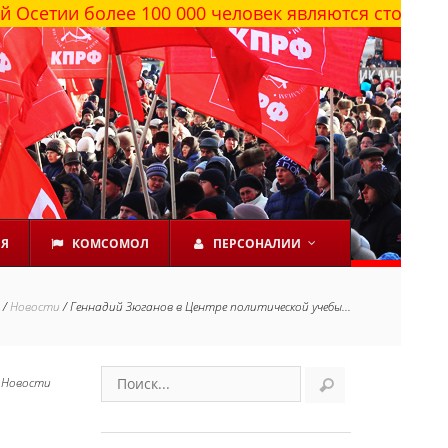
и более 100 000 человек являются сторонниками 
ЕЯ
КОМСОМОЛ
ПЕРСОНАЛИИ
/
Новости
/
Геннадий Зюганов в Центре политической учебы...
в
Новости