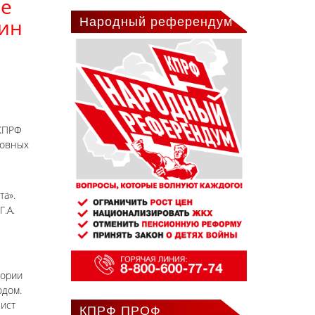
ре
нин
Народный референдум
 КПРФ
ковных
та».
.А.
тории
одом.
нист
КПРФ ПРОФ