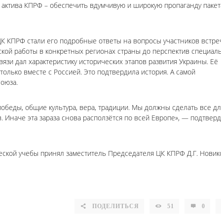
 актива КПРФ – обеспечить вдумчивую и широкую пропаганду пакет
 КПРФ стали его подробные ответы на вопросы участников встре
еской работы в конкретных регионах страны до перспектив специал
язи дал характеристику исторических этапов развития Украины. Её
только вместе с Россией. Это подтвердила история. А самой
Союза.
победы, общие культура, вера, традиции. Мы должны сделать все дл
 Иначе эта зараза снова расползётся по всей Европе», — подтвер
еской учебы принял заместитель Председателя ЦК КПРФ Д.Г. Новик
ПОДЕЛИТЬСЯ
51
0