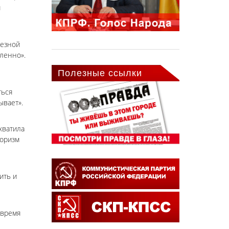
й
ьезной
вленно».
Полезные ссылки
ться
ывает».
хватила
роризм
ить и
 время