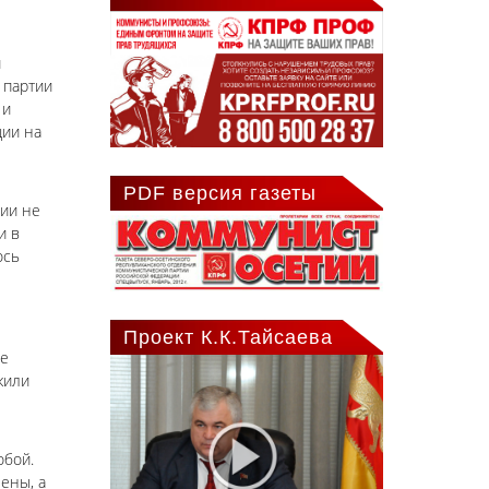
й
 партии
 и
ции на
PDF версия газеты
рии не
и в
ось
Проект К.К.Тайсаева
не
жили
обой.
ены, а