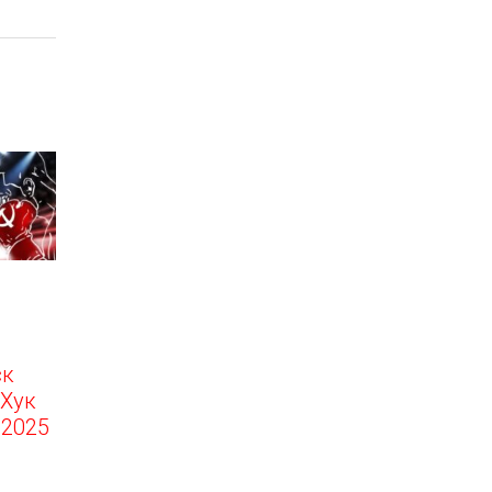
ск
Хук
.2025