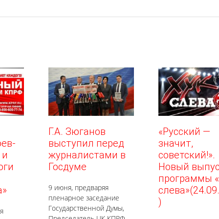
Г.А. Зюганов
«Русский —
оев-
выступил перед
значит,
 и
журналистами в
советский!».
оги
Госдуме
Новый выпу
программы «
9 июня, предваряя
а»
слева»(24.09
пленарное заседание
)
Государственной Думы,
я
Председатель ЦК КПРФ,