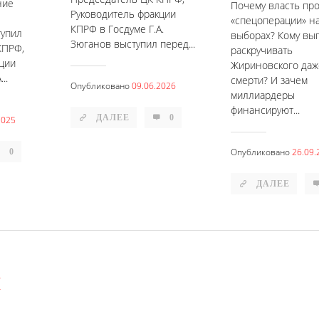
ние
Почему власть пр
Руководитель фракции
«спецоперации» н
КПРФ в Госдуме Г.А.
тупил
выборах? Кому вы
Зюганов выступил перед...
КПРФ,
раскручивать
ции
Жириновского даж
..
смерти? И зачем
Опубликовано
09.06.2026
миллиардеры
финансируют...
ДАЛЕЕ
0
2025
Опубликовано
26.09.
0
ДАЛЕЕ
й