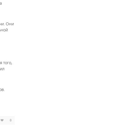
а
чи. Они
ьной
я того,
дил
ов.
0