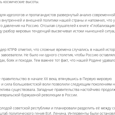
ь космические высоты.
 для идеологов и пропагандистов развернутый анализ современно
 внутренней и внешней политики нашей страны и напомнил, что у
о давления на Россию. Отсылая слушателей к книге «Глобализация
году разбор мировых тенденций высвечивал истоки нынешней ситуа
лидер КПРФ отметил, что сложные времена случались в нашей исто
 завоеватели. Не было ни одного столетия, чтобы Россию оставлял
ах, боях и походах. Тем важнее тот факт, что нашей Родине удавал
е правительство в начале ХХ века, втянувшись в Первую мировую
й и сила большевистской воли позволили следующим поколениям 
пектива существовала. Западные правительства настойчиво продол
февральской буржуазной революции в России.
лодой советской республики и планировали разделить её между с
сштаб политического гения В.И. Ленина. Интервенты были остановл