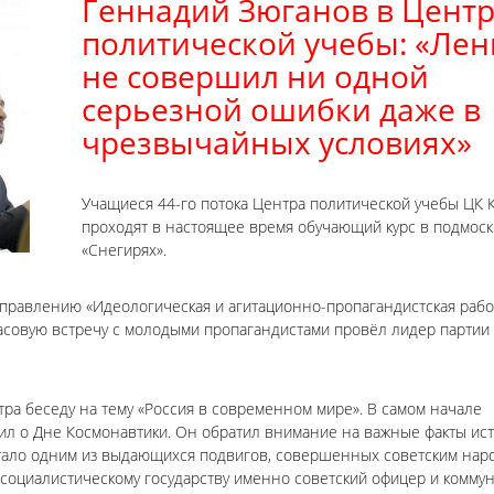
Геннадий Зюганов в Цент
политической учебы: «Ле
не совершил ни одной
серьезной ошибки даже в
чрезвычайных условиях»
Учащиеся 44-го потока Центра политической учебы ЦК
проходят в настоящее время обучающий курс в подмос
«Снегирях».
направлению «Идеологическая и агитационно-пропагандистская рабо
совую встречу с молодыми пропагандистами провёл лидер партии Г
а беседу на тему «Россия в современном мире». В самом начале
л о Дне Космонавтики. Он обратил внимание на важные факты ис
стало одним из выдающихся подвигов, совершенных советским нар
у социалистическому государству именно советский офицер и комму