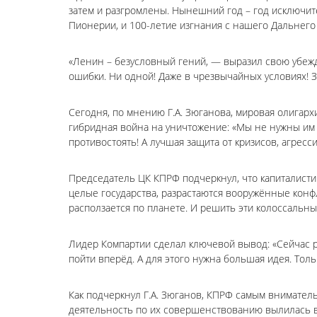
затем и разгромлены. Нынешний год – год исключит
Пионерии, и 100-летие изгнания с нашего Дальнего
«Ленин – безусловный гений, — выразил свою убежд
ошибки. Ни одной! Даже в чрезвычайных условиях! З
Сегодня, по мнению Г.А. Зюганова, мировая олигар
гибридная война на уничтожение: «Мы не нужны им н
противостоять! А лучшая защита от кризисов, агресс
Председатель ЦК КПРФ подчеркнул, что капиталисти
целые государства, разрастаются вооружённые конфл
расползается по планете. И решить эти колоссальн
Лидер Компартии сделал ключевой вывод: «Сейчас р
пойти вперёд. А для этого нужна большая идея. Тол
Как подчеркнул Г.А. Зюганов, КПРФ самым внимател
деятельность по их совершенствованию вылилась в