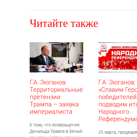
Читайте также
Г.А. Зюганов:
Г.А. Зюганов:
Территориальные
«Славим Гер
претензии
победителей
Трампа – заявка
подводим ит
империалиста
Народного
Референдум
К тому, что возвращение
Дональда Трампа в Белый
25 марта, предваря