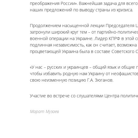
преображения России». Важнейшая задача для всего
наших предложений по выводу страны из кризиса.
Продолжением насыщенной лекции Председателя ЦК
затронули широкий круг тем – от партийно-политич
военной операции на Украине. Лидер КПРФ в этой св
подлинная независимость, как он считает, возможна 
процветающей Украина была в составе Советского 
«У нас – русских и украинцев – общий язык и общие 
чтобы избавить родную нам Украину от неофашистов.
свою неизменную позицию Г.А. Зюганов.
Участие во встрече со слушателями Центра политич
Марат Музаев