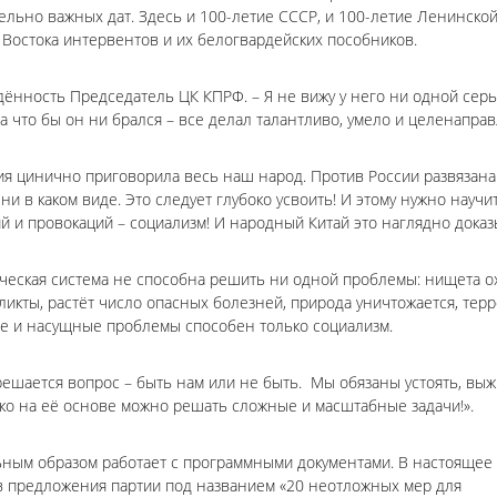
ельно важных дат. Здесь и 100-летие СССР, и 100-летие Ленинско
 Востока интервентов и их белогвардейских пособников.
ённость Председатель ЦК КПРФ. – Я не вижу у него ни одной сер
а что бы он ни брался – все делал талантливо, умело и целенапра
хия цинично приговорила весь наш народ. Против России развязана
и в каком виде. Это следует глубоко усвоить! И этому нужно научи
ий и провокаций – социализм! И народный Китай это наглядно доказ
ческая система не способна решить ни одной проблемы: нищета о
икты, растёт число опасных болезней, природа уничтожается, тер
ые и насущные проблемы способен только социализм.
ешается вопрос – быть нам или не быть. Мы обязаны устоять, выж
ько на её основе можно решать сложные и масштабные задачи!».
ьным образом работает с программными документами. В настоящее
 предложения партии под названием «20 неотложных мер для