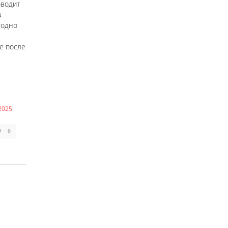
оводит
а
годно
е после
2025
0