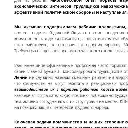
для их работы.
Многовековой опыт борьбы нар
экономических интересов трудящихся невозможна 
эффективной политической обороны и наступления.
Мы активно поддерживаем рабочие коллективы,
протест водителей-дальнобойщиков против введения 
коммунистов находится ситуация на тольяттинском «АвтоВ
штат работников, не выплачивают вовремя зарплату. М
Требуем расследования преступно халатного отношения к 
Увы, нынешние официальные профсоюзы часто тормозят 
своей главной функции – консолидировать трудящихся в от
Ленин
не случайно называл смешным ребяческим вздор
что коммунисты не могут работать в реакционных проф
взаимодействие их с партией рабочего класса ниг
Разоблачая соглашательскую позицию либерально-буржу
тем, активно сотрудничать с их структурами на местах. К
на позициях защиты интересов трудового народа.
Ключевая задача коммунистов и наших сторонник
среде, внесение в трудовые массы социалистичес