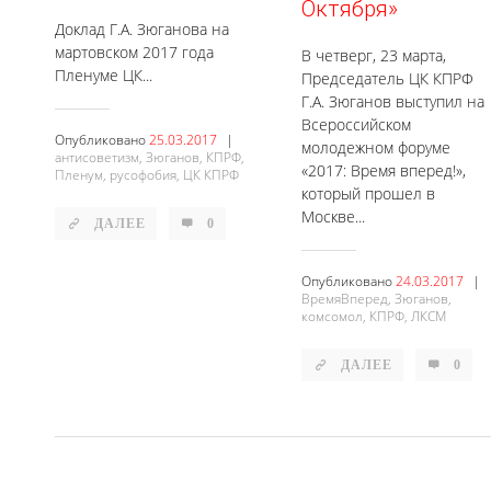
Октября»
Доклад Г.А. Зюганова на
мартовском 2017 года
В четверг, 23 марта,
Пленуме ЦК...
Председатель ЦК КПРФ
Г.А. Зюганов выступил на
Всероссийском
Опубликовано
25.03.2017
|
молодежном форуме
антисоветизм,
Зюганов,
КПРФ,
«2017: Время вперед!»,
Пленум,
русофобия,
ЦК КПРФ
который прошел в
Москве...
ДАЛЕЕ
0
Опубликовано
24.03.2017
|
ВремяВперед,
Зюганов,
комсомол,
КПРФ,
ЛКСМ
ДАЛЕЕ
0