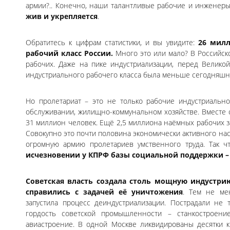
армии?.. Конечно, наши талантливые рабочие и инженеры.
жив и укрепляется
.
Обратитесь к цифрам статистики, и вы увидите:
26 милл
рабочий класс России.
Много это или мало? В Российс
рабочих. Даже на пике индустриализации, перед Велик
индустриального рабочего класса была меньше сегодняшн
Но пролетариат – это не только рабочие индустриальног
обслуживании, жилищно-коммунальном хозяйстве. Вместе 
31 миллион человек. Ещё 2,5 миллиона наёмных рабочих з
Совокупно это почти половина экономически активного нас
огромную армию пролетариев умственного труда. Так 
исчезновении у КПРФ базы социальной поддержки 
Советская власть создала столь мощную индустри
справились с задачей её уничтожения
. Тем не ме
запустила процесс деиндустриализации. Пострадали не
гордость советской промышленности – станкостроени
авиастроение. В одной Москве ликвидированы десятки 