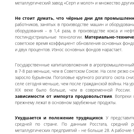
металлургический завод «Серп и молот» и множество других
Не стоит думать, что чёрные дни для промышленн
работников, занятых в производстве машин и оборудования
оборудования – в 1,4 раза, в производстве кокса и неф
постиндустриальные технологии.
Материально-технич
советское время коэффициент обновления основных фондов 
и двух процентов. Износ основных фондов нарастает.
Государственные капиталовложения в агропромышленный к
в 7-8 раз меньше, чем в Советском Союзе. На селе резко 
заросло бурьяном. Поголовье крупного рогатого скота сни
селе сегодня меньше, чем после гражданской войны. На ур
XIX веке было больше, чем в современной России. 
зависимости от импорта продовольствия
. Вопреки
прежнему лежат в основном зарубежные продукты.
Ухудшается и положение трудящихся
. У представи
средней по стране. По данным Росстата, средний р
металлургических предприятий – не больше 28. А рабочие-