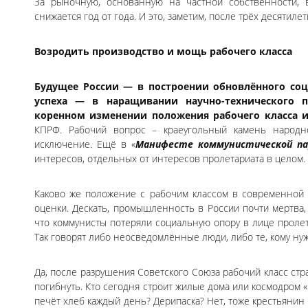
За рыночную, основанную на частной собственности,
снижается год от года. И это, заметим, после трёх десятил
Возродить производство и мощь рабочего класса
Будущее России — в построении обновлённого со
успеха — в наращивании научно-технического п
коренном изменении положения рабочего класса и
КПРФ. Рабочий вопрос – краеугольный камень народн
исключение. Ещё в «
Манифесте коммунистической п
интересов, отдельных от интересов пролетариата в целом.
Каково же положение с рабочим классом в современной 
оценки. Дескать, промышленность в России почти мертва, 
что коммунисты потеряли социальную опору в лице проле
Так говорят либо неосведомлённые люди, либо те, кому ну
Да, после разрушения Советского Союза рабочий класс ст
погибнуть. Кто сегодня строит жилые дома или космодром «
печёт хлеб каждый день? Дерипаска? Нет, тоже крестьянин 