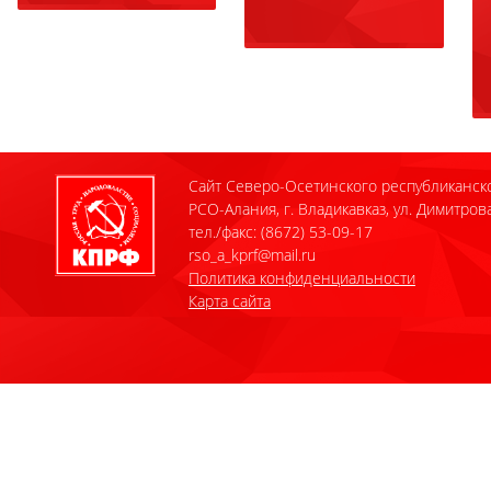
Сайт Северо-Осетинского республиканск
РСО-Алания, г. Владикавказ, ул. Димитрова
тел./факс: (8672) 53-09-17
rso_a_kprf@mail.ru
Политика конфиденциальности
Карта сайта