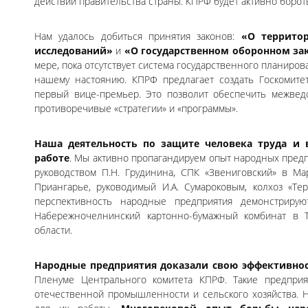
действий правительства страны. КПРФ будет активно борот
Нам удалось добиться принятия законов:
«О террито
исследований»
и
«О государственном оборонном зак
мере, пока отсутствует система государственного планиров
нашему настоянию. КПРФ предлагает создать Госкомите
первый вице-премьер. Это позволит обеспечить межвед
противоречивые «стратегии» и «программы».
Наша деятельность по защите человека труда и 
работе
. Мы активно пропагандируем опыт народных пред
руководством П.Н. Грудинина, СПК «Звениговский» в Ма
Приангарье, руководимый И.А. Сумароковым, колхоз «Те
перспективность народные предприятия демонстриру
Набережночелнинский картонно-бумажный комбинат в Т
области.
Народные предприятия доказали свою эффективно
Пленуме Центрального комитета КПРФ. Такие предпри
отечественной промышленности и сельского хозяйства. 