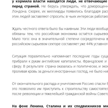
у кормила власти находятся люди, не отвечающие
перед страной.
Не берусь утверждать, что доморощен
Лондона. Скорее, их миллиарды появились благодаря рас
этих людей заставляют спросить: в чьих интересах работаю
Ждать честного ответа было бы наивным. Эти люди вообще 
обязаны тем, что российская экономика остаётся сырьев
Мало того: она в значительной степени сосредоточена 
российском сырьевом секторе составляет уже 44% уставного
Ситуация поразительно напоминает последние годы сущ
прибрали к рукам английские капиталисты. Французские 
сферу. В результате страна оказалась и политически, и эк
проливая кровь за деньги иностранных господ, не было ни
От окончательного распада и уничтожения Россию спасли
это позволило им приступить к строительству самостоят
после революции и тяжелейшей гражданской войны Советск
На фоне Ленина, Сталина и их сподвижников мн