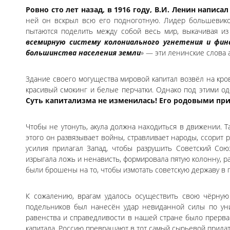
Ровно сто лет назад, в 1916 году, В.И. Ленин напи
ней он вскрыл всю его подноготную. Лидер большевико
пытаются поделить между собой весь мир, выкачивая из
всемирную систему колониального угнетения и фин
большинства населения земли
» — эти ленинские слова а
Здание своего могущества мировой капитал возвёл на кро
красивый смокинг и белые перчатки. Однако под этими о
Суть капитализма не изменилась! Его родовыми при
Чтобы не утонуть, акула должна находиться в движении. Т
этого он развязывает войны, стравливает народы, ссорит 
усилия прилагал Запад, чтобы разрушить Советский Со
изрыгала ложь и ненависть, формировала пятую колонну, 
были брошены на то, чтобы измотать советскую державу в 
К сожалению, врагам удалось осуществить свою чёрную 
подельников был нанесён удар невиданной силы по уни
равенства и справедливости в нашей стране было прерва
капитала. Россию превращают в тот самый сырьевой придат