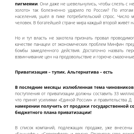
пигмеями
. Они даже не шевельнулись, чтобы слезть с не
золото» так болезненно ударило по России? По итогам
населения, ушёл в пике потребительский спрос. Число
человек. В богатейшей стране мира каждый второй живёт на
Но и тут власть не захотела признать провал проводимо
качестве панацеи от экономических проблем Минфин пред
бомбы замедленного действия. Достаточно назвать пер
взвинчивание цен на продовольствие и горюче-смазочные 
Приватизация – тупик. Альтернатива – есть
В последние месяцы излюбленная тема чиновников
поступления от приватизации должны составить 33 милли
что принят усилиями «Единой России» и правительства Д.
намерении получить от продажи государственной соб
бюджетного плана приватизации!
В список компаний, подлежащих продаже, уже внесены та
«Башнефть», «Совкомфлот» и другие. Правительство режет