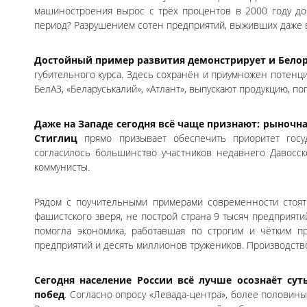
машиностроения вырос с трёх процентов в 2000 году до 
период? Разрушением сотен предприятий, выживших даже в
Достойный пример развития демонстрирует и Белор
губительного курса. Здесь сохранён и приумножен потенци
БелАЗ, «Беларуськалий», «Атлант», выпускают продукцию, по
Даже на Западе сегодня всё чаще признают: рыночн
Стиглиц
прямо призывает обеспечить приоритет госу
согласилось большинство участников недавнего Давосск
коммунисты.
Рядом с поучительными примерами современности стоят
фашистского зверя, не построй страна 9 тысяч предприят
помогла экономика, работавшая по строгим и чётким п
предприятий и десять миллионов тружеников. Производств
Сегодня население России всё лучше осознаёт су
побед
. Согласно опросу «Левада-центра», более половин