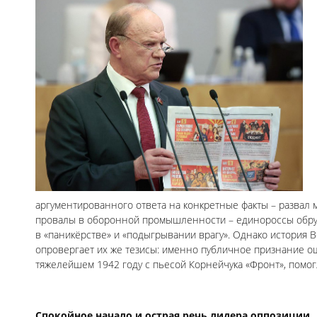
аргументированного ответа на конкретные факты – развал 
провалы в оборонной промышленности – единороссы обру
в «паникёрстве» и «подыгрывании врагу». Однако история 
опровергает их же тезисы: именно публичное признание оши
тяжелейшем 1942 году с пьесой Корнейчука «Фронт», помог
Спокойное начало и острая речь лидера оппозиции