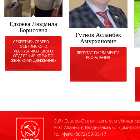
Едзоева Людмила
Борисовна
Гутнов Асланбек
Амурханович
СЕКРЕТАРЬ СЕВЕРО —
ОСЕТИНСКОГО
РЕСПУБЛИКАНСКОГО
ДЕПУТАТ ПАРЛАМЕНТА
ОТДЕЛЕНИЯ КПРФ ПО
РСО-АЛАНИЯ
ЖЕНСКОМУ ДВИЖЕНИЮ
Сайт Северо-Осетинского республиканск
РСО-Алания, г. Владикавказ, ул. Димитрова
тел./факс: (8672) 53-09-17