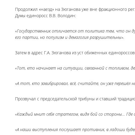
Продолжил «наезд» на Зюганова уже вне фракционного рег
Думы единоросс В.В. Володин:
«Государственник отличается от политика тем, что он дум
его партии, но популизм и демагогия разрушительны».
Затем в адрес Г.А. Зюганова из уст обиженных единороссо
«Тот, кто начинает на ситуации, связанной с топливом, дел
«А тот, кто завибрировал, всё, считайте, он уже перешёл н
Прозвучал с председательской трибуны и ставший традици
«Каждый мнит себя стратегом, видя бой со стороны… Где с
«А наши выступления послушает противник, в ладоши буде