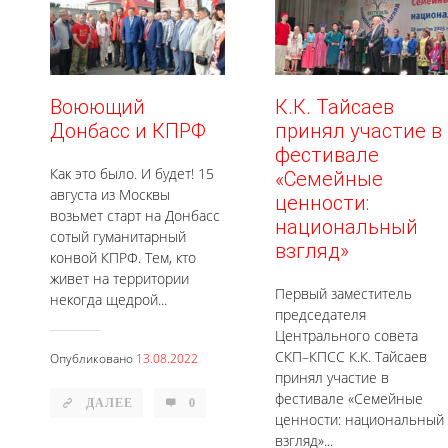
Воюющий
К.К. Тайсаев
Донбасс и КПРФ
принял участие в
фестивале
Как это было. И будет! 15
«Семейные
августа из Москвы
ценности:
возьмет старт на Донбасс
национальный
сотый гуманитарный
взгляд»
конвой КПРФ. Тем, кто
живет на территории
Первый заместитель
некогда щедрой...
председателя
Центрального совета
СКП–КПСС К.К. Тайсаев
Опубликовано
13.08.2022
принял участие в
фестивале «Семейные
ДАЛЕЕ
0
ценности: национальный
взгляд»...