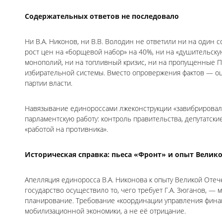
Содержательных ответов не последовало
Ни В.А. Никонов, ни В.В. Володин не ответили ни на один
рост цен на «борщевой набор» на 40%, ни на «душительску
монополий, ни на топливный кризис, ни на пропущенные П
избирательной системы. Вместо опровержения фактов — о
партии власти.
Навязывание единороссами лжеконструкции «завибрировал
парламентскую работу: контроль правительства, депутатски
«работой на противника».
Историческая справка: пьеса «Фронт» и опыт Велик
Апелляция единоросса В.А. Никонова к опыту Великой Отеч
государство осуществило то, чего требует Г.А. Зюганов, —
планирование. Требование «координации управления финан
мобилизационной экономики, а не её отрицание.