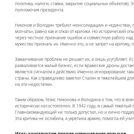
политика, налоги, ставки, закрытие социальных объектов).
полномочия президента.
Никонов и Володин требуют «консолидации» и «единства», 
молчать», равно как и отказ от критики. Но исторический 
через честное признание ошибок и совместную работу над 
мужество признать их. Именно это, а не запрет на критику,
Замалчивание проблем не решает их, а лишь усугубляет. Е
разваливается малый бизнес, если вражеские дроны достают
является сигналом к действию. Именно игнорирование таки
страны. Как справедливо заметил Сталин в тяжелейшем для
на эти недостатки».
Таким образом, тезис Никонова и Володина о том, что в вое
исторически несостоятелен. В 1942 году, в самый тяжёлы
Главнокомандующий не только допустил, но и лично подде
Эта критика не ослабила, а укрепила армию, помогла ей учи
Итог: конструктив против навешивания ярлыков