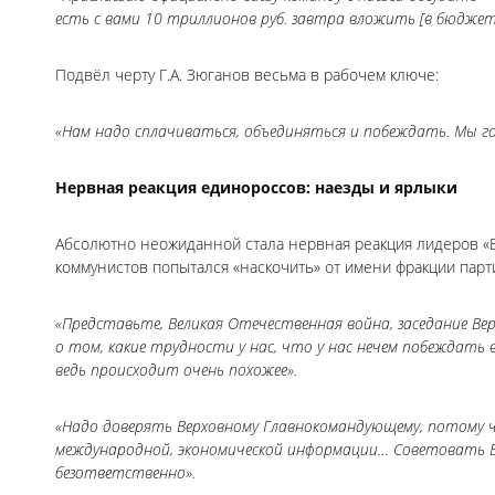
есть с вами 10 триллионов руб. завтра вложить [в бюджет]
Подвёл черту Г.А. Зюганов весьма в рабочем ключе:
«Нам надо сплачиваться, объединяться и побеждать. Мы г
Нервная реакция единороссов: наезды и ярлыки
Абсолютно неожиданной стала нервная реакция лидеров «Е
коммунистов попытался «наскочить» от имени фракции парти
«Представьте, Великая Отечественная война, заседание В
о том, какие трудности у нас, что у нас нечем побеждать
ведь происходит очень похожее».
«Надо доверять Верховному Главнокомандующему, потому ч
международной, экономической информации… Советовать В
безответственно».