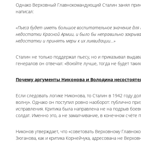
Однако Верховный Главнокомандующий Сталин занял прин
написал:
«Пьеса будет иметь большое воспитательное значение для 
недостатки Красной Армии, и было бы неправильно закрыв
недостатки и принять меры к их ликвидации…»
Сталин не только поддержал пьесу, но и приказывал выдав
генералов он отвечал: «Воюйте лучше, тогда не будет таких
Почему аргументы Никонова и Володина несостоят
Если следовать логике Никонова, то Сталин в 1942 году до
волну». Однако он поступил ровно наоборот: публично при
исправления. Критика была направлена не на подрыв боево
солдат. Именно это, а не замалчивание, в конечном счёте 
Никонов утверждает, что «советовать Верховному Главноко
Зюганова, как и критика Корнейчука, адресована не Верхо