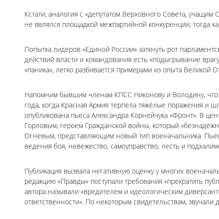
Кстати, аналогия с «депутатом Верховного Совета, учащим 
не являлся площадкой межпартийной конкуренции, тогда к
Попытка лидеров «Единой России» заткнуть рот парламентс
действий власти и командования есть «подыгрывание врагу
«паника», легко разбивается примерами из опыта Великой 
Напомним бывшим членам КПСС Никонову и Володину, что в
года, когда Красная Армия терпела тяжёлые поражения и шл
опубликована пьеса Александра Корнейчука «Фронт». В ц
Горловым, героем Гражданской войны, который «безнадёж
Огневым, представляющим новый тип военачальника. Пьес
ведения боя, невежество, самоуправство, лесть и подхалим
Публикация вызвала негативную оценку у многих военачал
редакцию «Правды» поступали требования «прекратить пуб
автора называли «вредителем и идеологическим диверсантом
ответственности». По некоторым свидетельствам, звучали д