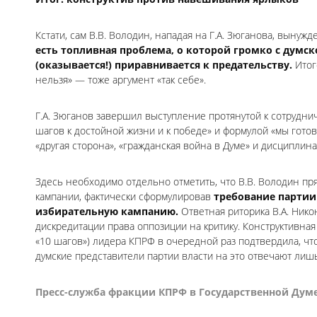
Кстати, сам В.В. Володин, нападая на Г.А. Зюганова, выну
есть топливная проблема, о которой громко с думск
(оказывается!) приравнивается к предательству.
Итог
нельзя» — тоже аргумент «так себе».
Г.А. Зюганов завершил выступление протянутой к сотрудн
шагов к достойной жизни и к победе» и формулой «мы готов
«другая сторона», «гражданская война в Думе» и дисциплин
Здесь необходимо отдельно отметить, что В.В. Володин п
кампании, фактически сформулировав
требование партии
избирательную кампанию.
Ответная риторика В.А. Нико
дискредитации права оппозиции на критику. Конструктивн
«10 шагов») лидера КПРФ в очередной раз подтвердила, чт
думские представители партии власти на это отвечают л
Пресс-служба фракции КПРФ в Государственной Думе