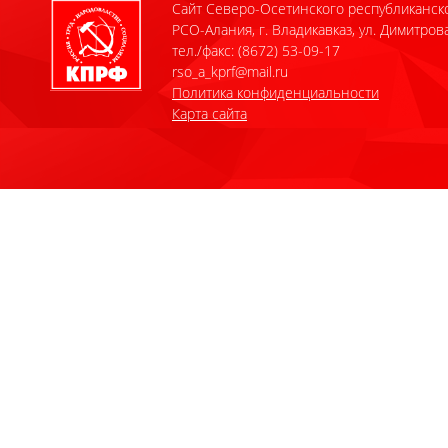
Сайт Северо-Осетинского республиканск
РСО-Алания, г. Владикавказ, ул. Димитрова
тел./факс: (8672) 53-09-17
rso_a_kprf@mail.ru
Политика конфиденциальности
Карта сайта