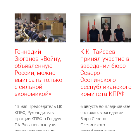
Геннадий
К.К. Тайсаев
Зюганов: «Войну,
принял участие в
объявленную
заседании бюро
России, можно
Северо-
выиграть только
Осетинского
с сильной
республиканског
экономикой»
комитета КПРФ
13 мая Председатель ЦК
6 августа во Владикавказе
КПРФ, Руководитель
состоялось заседание
фракции КПРФ в Госдуме
Бюро Северо-
Г.А. Зюганов выступил
Осетинского
перед журналистами.
республиканского