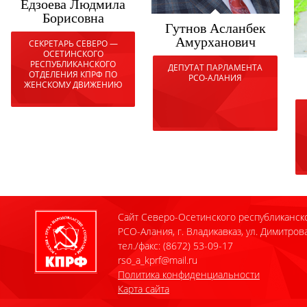
Едзоева Людмила
Борисовна
Гутнов Асланбек
Амурханович
СЕКРЕТАРЬ СЕВЕРО —
ОСЕТИНСКОГО
РЕСПУБЛИКАНСКОГО
ДЕПУТАТ ПАРЛАМЕНТА
ОТДЕЛЕНИЯ КПРФ ПО
РСО-АЛАНИЯ
ЖЕНСКОМУ ДВИЖЕНИЮ
Сайт Северо-Осетинского республиканск
РСО-Алания, г. Владикавказ, ул. Димитрова
тел./факс: (8672) 53-09-17
rso_a_kprf@mail.ru
Политика конфиденциальности
Карта сайта