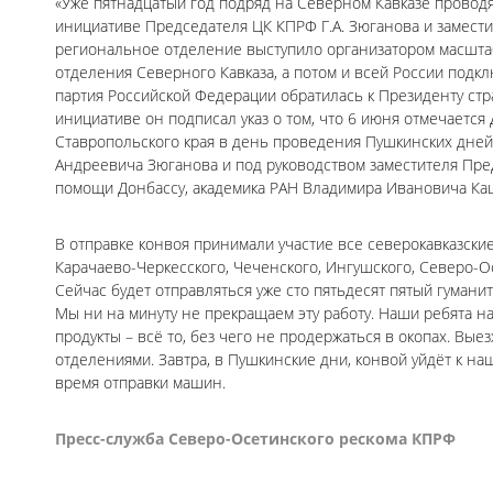
«Уже пятнадцатый год подряд на Северном Кавказе провод
инициативе Председателя ЦК КПРФ Г.А. Зюганова и замест
региональное отделение выступило организатором масштаб
отделения Северного Кавказа, а потом и всей России подк
партия Российской Федерации обратилась к Президенту ст
инициативе он подписал указ о том, что 6 июня отмечается
Ставропольского края в день проведения Пушкинских дне
Андреевича Зюганова и под руководством заместителя Пре
помощи Донбассу, академика РАН Владимира Ивановича Ка
В отправке конвоя принимали участие все северокавказск
Карачаево-Черкесского, Чеченского, Ингушского, Северо-О
Сейчас будет отправляться уже сто пятьдесят пятый гуман
Мы ни на минуту не прекращаем эту работу. Наши ребята н
продукты – всё то, без чего не продержаться в окопах. Вы
отделениями. Завтра, в Пушкинские дни, конвой уйдёт к на
время отправки машин.
Пресс-служба Северо-Осетинского рескома КПРФ