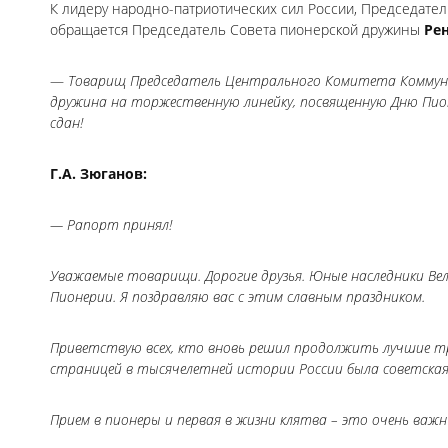
К лидеру народно-патриотических сил России, Председател
обращается Председатель Совета пионерской дружины
Рен
—
Товарищ Председатель Центрального Комитета Коммуни
дружина на торжественную линейку, посвященную Дню Пио
сдан!
Г.А. Зюганов:
— Рапорт принял!
Уважаемые товарищи. Дорогие друзья. Юные наследники Вел
Пионерии. Я поздравляю вас с этим славным праздником.
Приветствую всех, кто вновь решил продолжить лучшие т
страницей в тысячелетней истории России была советская
Прием в пионеры и первая в жизни клятва – это очень важн