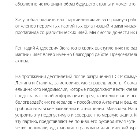
абсолютно четко видит образ будущего страны и может это
Хочу поблагодарить наш партийный актив за огромную работ
от членов первичных партийных организаций и заканчивая 
пропаганда социалистических идей. Мы смогли донести их 
Геннадий Андреевич Зюганов в своих выступлениях не раз 
маятник идёт влево именно благодаря работе Председател
актива.
На протяжении десятилетий после разрушения СССР коммун
Ленина и Сталина, за историческую справедливость. К сож
ельцинского недомыслия, которые продолжают вести клеве
средства массовой информации и представители власти вс
белогвардейских генералов – пособников Антанты и фаши
гробокопательские заявления в отношении Мавзолея. Наши
устроить эту недопустимую и совершенно мерзкую акцию. Кс
эту партию, представляют её почившего руководителя чуть 
четко понимали, куда заводит страну капиталистический курс