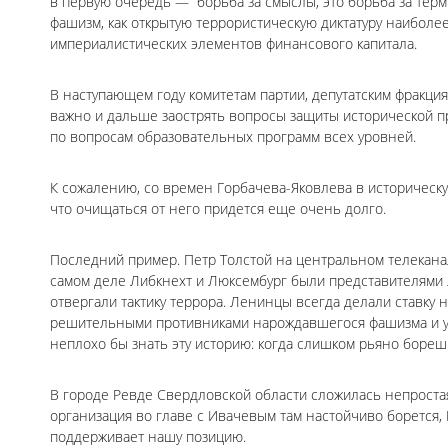
в первую очередь — борьба за смыслы, это борьба за тер
фашизм, как открытую террористическую диктатуру наибол
империалистических элементов финансового капитала.
В наступающем году комитетам партии, депутатским фракц
важно и дальше заострять вопросы защиты исторической пр
по вопросам образовательных программ всех уровней.
К сожалению, со времен Горбачева-Яковлева в историческу
что очищаться от него придется еще очень долго.
Последний пример. Петр Толстой на центральном телеканал
самом деле Либкнехт и Люксембург были представителями 
отвергали тактику террора. Ленинцы всегда делали ставку
решительными противниками нарождавшегося фашизма и уб
неплохо бы знать эту историю: когда слишком рьяно бореш
В городе Ревде Свердловской области сложилась непростая
организация во главе с Ивачевым там настойчиво борется,
поддерживает нашу позицию.