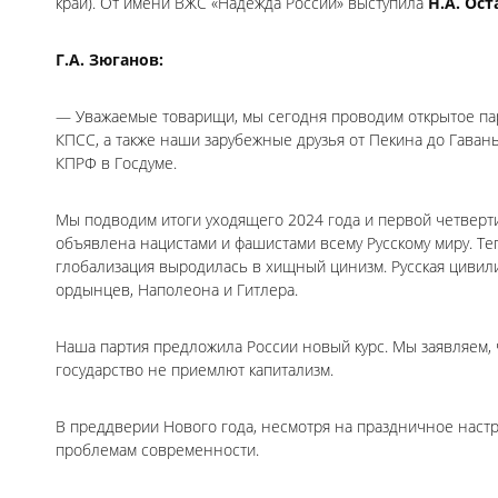
край). От имени ВЖС «Надежда России» выступила
Н.А. Ос
Г.А. Зюганов:
— Уважаемые товарищи, мы сегодня проводим открытое пар
КПСС, а также наши зарубежные друзья от Пекина до Гаван
КПРФ в Госдуме.
Мы подводим итоги уходящего 2024 года и первой четверти
объявлена нацистами и фашистами всему Русскому миру. Те
глобализация выродилась в хищный цинизм. Русская цивили
ордынцев, Наполеона и Гитлера.
Наша партия предложила России новый курс. Мы заявляем, 
государство не приемлют капитализм.
В преддверии Нового года, несмотря на праздничное нас
проблемам современности.