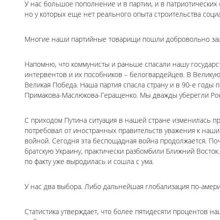
У нас большое пополнение и в партии, и в патриотических
но у которых еще нет реального опыта строительства соци
Многие наши партийные товарищи пошли добровольно защ
Напомню, что коммунисты и раньше спасали нашу государс
интервентов и их пособников – белогвардейцев. В Велику
Великая Победа. Наша партия спасла страну и в 90-е годы 
Примакова-Маслюкова-Геращенко. Мы дважды уберегли Рос
С приходом Путина ситуация в нашей стране изменилась 
потребовал от иностранных правительств уважения к нашим
войной. Сегодня эта беспощадная война продолжается. Поч
братскую Украину, практически разбомбили Ближний Восток.
по факту уже выродилась и сошла с ума.
У нас два выбора. Либо дальнейшая глобализация по-амери
Статистика утверждает, что более пятидесяти процентов н