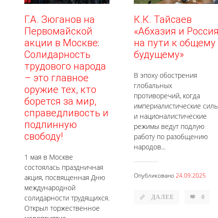
Г.А. Зюганов на
К.К. Тайсаев
Первомайской
«Абхазия и Росси
акции в Москве:
на пути к общему
Солидарность
будущему»
трудового народа
В эпоху обострения
– это главное
глобальных
оружие тех, кто
противоречий, когда
борется за мир,
империалистические сил
справедливость и
и националистические
подлинную
режимы ведут подлую
свободу!
работу по разобщению
народов...
1 мая в Москве
состоялась праздничная
Опубликовано
24.09.2025
акция, посвященная Дню
международной
солидарности трудящихся.
ДАЛЕЕ
0
Открыл торжественное