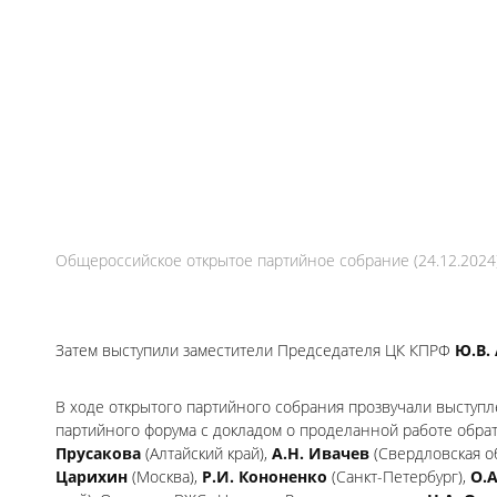
Общероссийское открытое партийное собрание (24.12.2024
Затем выступили заместители Председателя ЦК КПРФ
Ю.В.
В ходе открытого партийного собрания прозвучали выступл
партийного форума с докладом о проделанной работе обра
Прусакова
(Алтайский край),
А.Н. Ивачев
(Свердловская о
Царихин
(Москва),
Р.И. Кононенко
(Санкт-Петербург),
О.А