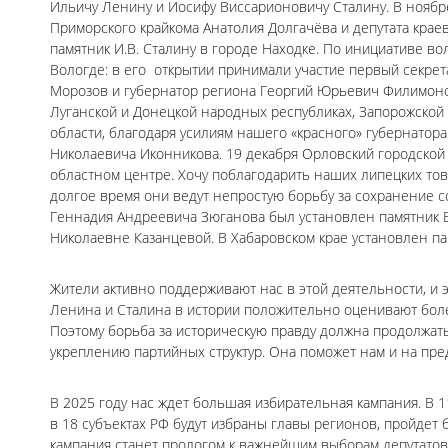
Ильичу Ленину и Иосифу Виссарионовичу Сталину. В ноябр
Приморского крайкома Анатолия Долгачёва и депутата кра
памятник И.В. Сталину в городе Находке. По инициативе во
Вологде: в его открытии принимали участие первый секре
Морозов и губернатор региона Георгий Юрьевич Филимоно
Луганской и Донецкой народных республиках, Запорожской
области, благодаря усилиям нашего «красного» губернато
Николаевича Иконникова. 19 декабря Орловский городской 
областном центре. Хочу поблагодарить наших липецких т
долгое время они ведут непростую борьбу за сохранение 
Геннадия Андреевича Зюганова был установлен памятник В.
Николаевне Казанцевой. В Хабаровском крае установлен па
Жители активно поддерживают нас в этой деятельности, и 
Ленина и Сталина в истории положительно оценивают боле
Поэтому борьба за историческую правду должна продолжать
укреплению партийных структур. Она поможет нам и на пре
В 2025 году нас ждет большая избирательная кампания. В 
в 18 субъектах РФ будут избраны главы регионов, пройде
кампания станет прологом к важнейшим выборам депутатов