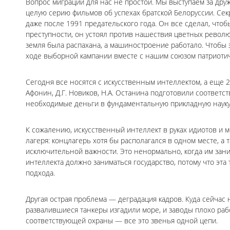
Вопрос миграции для нас не простой. Мы выступаем за дру
целую серию фильмов об успехах братской Белоруссии. Секр
даже после 1991 предательского года. Он все сделал, что
преступности, он устоял против нашествия цветных револю
земля была распахана, а машиностроение работало. Чтобы
ходе выборной кампании вместе с нашим союзом патриотич
Сегодня все носятся с искусственным интеллектом, а еще 20
Афонин, Д.Г. Новиков, Н.А. Останина подготовили соответ
необходимые деньги в фундаментальную прикладную науку,
К сожалению, искусственный интеллект в руках идиотов и 
лагеря: концлагерь хотя бы располагался в одном месте, а 
исключительной важности. Это ненормально, когда им зан
интеллекта должно заниматься государство, потому что эта
подхода.
Другая острая проблема — деградация кадров. Куда сейчас 
развалившиеся танкеры изгадили море, и заводы плохо раб
соответствующей охраны — все это звенья одной цепи.