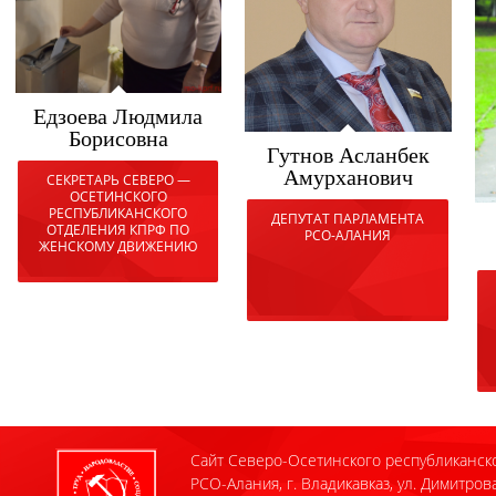
Едзоева Людмила
Борисовна
Гутнов Асланбек
Амурханович
СЕКРЕТАРЬ СЕВЕРО —
ОСЕТИНСКОГО
РЕСПУБЛИКАНСКОГО
ДЕПУТАТ ПАРЛАМЕНТА
ОТДЕЛЕНИЯ КПРФ ПО
РСО-АЛАНИЯ
ЖЕНСКОМУ ДВИЖЕНИЮ
Сайт Северо-Осетинского республиканск
РСО-Алания, г. Владикавказ, ул. Димитрова