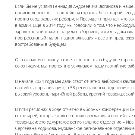
Если бы не усилия Геннадия Андреевича Зюганова и нашей
промышленность — важнейшая отрасль, без которой сегод
против сердюковских реформ, и Президент признал, что з
в армии. Ещё в 2014 году мы говорили о том, что необход
зародыше уничтожить нацизм на Украине, и жизнь доказала 
прогрессивный налог, национализация – все эти предложе
востребованы в будущем.
Осознавая ту огромную ответственность за будущее страны
союзниками, мы постоянно усиливаем нашу партийную рабо
В начале 2024 года мы дали старт отчётно-выборной камп
партийных организациях, в 53 региональных отделениях с
высокий уровень партийной работы, крепкий товарищеский 
В пяти регионах в ходе отчётно-выборных конференций б
секретарей, которые долгое время возглавляли партийные 
товарищам: это Удмуртское региональное отделение – Ива
Сергеевна Родикова, Мурманское региональное отделение 
Царихин Виктор Алексеевич. В то же время, в Белгородск