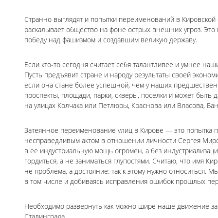
Странно выглядят и попытки переименований в Кировской 
раскалывает общество на фоне острых внешних угроз. Эт
победу над фашизмом и создавшим великую державу.
Если кто-то сегодня считает себя талантливее и умнее наш
Пусть предъявит стране и народу результаты своей экономи
если она стане более успешной, чем у наших предшественн
проспекты, площади, парки, скверы, поселки и может быть 
на улицах Колчака или Петлюры, Краснова или Власова, Б
Затеянное переименование улиц в Кирове — это попытка по
несправедливым актом в отношении личности Сергея Мирон
в ее индустриальную мощь огромен, а без индустриализац
гордиться, а не заниматься глупостями. Считаю, что имя К
не проблема, а достояние: так к этому нужно относиться. 
в том числе и добиваясь исправления ошибок прошлых пе
Необходимо развернуть как можно шире наше движение за
Сталинграда.