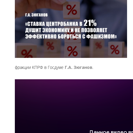
фракции КПРФ в Госдуме
Г.А. Зюганов
.