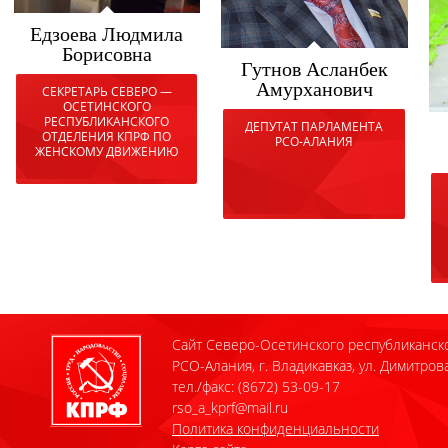
Едзоева Людмила
Борисовна
Гутнов Асланбек
Амурханович
СЕКРЕТАРЬ СЕВЕРО —
ОСЕТИНСКОГО
РЕСПУБЛИКАНСКОГО
ДЕПУТАТ ПАРЛАМЕНТА
ОТДЕЛЕНИЯ КПРФ ПО
РСО-АЛАНИЯ
ЖЕНСКОМУ ДВИЖЕНИЮ
Сайт Северо-Осетинского республиканск
РСО-Алания, г. Владикавказ, ул. Димитрова
тел./факс: (8672) 53-09-17
rso_a_kprf@mail.ru
Политика конфиденциальности