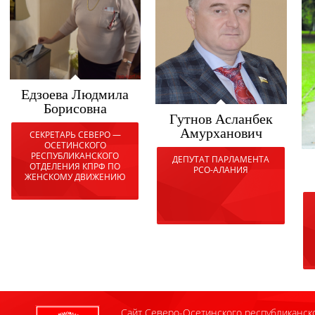
Едзоева Людмила
Борисовна
Гутнов Асланбек
Амурханович
СЕКРЕТАРЬ СЕВЕРО —
ОСЕТИНСКОГО
РЕСПУБЛИКАНСКОГО
ДЕПУТАТ ПАРЛАМЕНТА
ОТДЕЛЕНИЯ КПРФ ПО
РСО-АЛАНИЯ
ЖЕНСКОМУ ДВИЖЕНИЮ
Сайт Северо-Осетинского республиканск