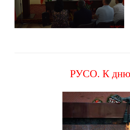
РУСО. К дню