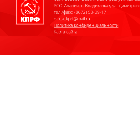
РСО-Алания, г. Владикавказ, ул. Димитрова
тел./факс: (8672) 53-09-17
rso_a_kprf@mail.ru
Политика конфиденциальности
Карта сайта