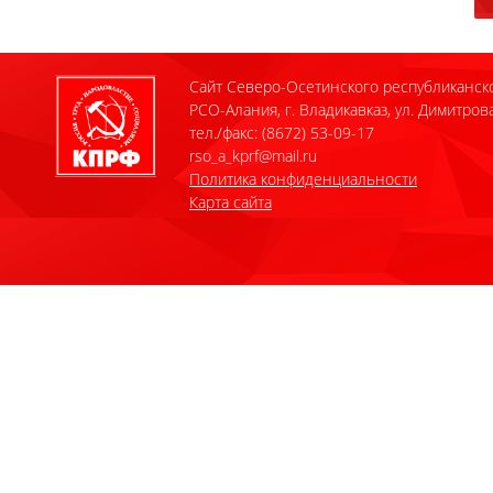
Сайт Северо-Осетинского республиканск
РСО-Алания, г. Владикавказ, ул. Димитрова
тел./факс: (8672) 53-09-17
rso_a_kprf@mail.ru
Политика конфиденциальности
Карта сайта