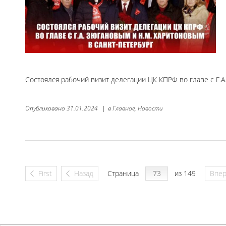
Состоялся рабочий визит делегации ЦК КПРФ во главе с Г.
Опубликовано
31.01.2024
|
в
Главное,
Новости
First
Назад
Страница
из 149
Впе