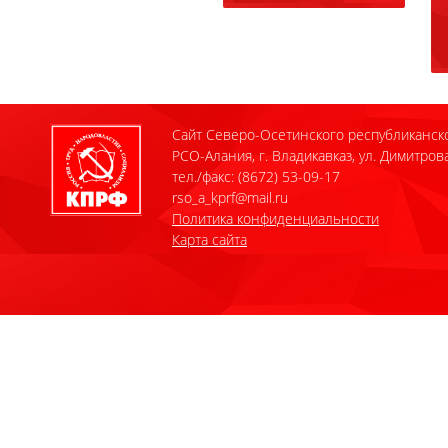
Сайт Северо-Осетинского республиканск
РСО-Алания, г. Владикавказ, ул. Димитрова
тел./факс: (8672) 53-09-17
rso_a_kprf@mail.ru
Политика конфиденциальности
Карта сайта