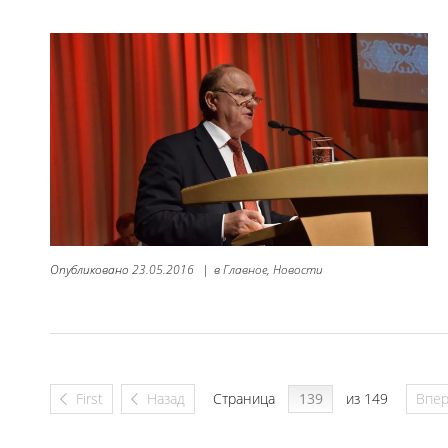
Опубликовано
23.05.2016
|
в
Главное,
Новости
First
Назад
Страница
из 149
Впе