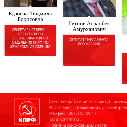
Едзоева Людмила
Борисовна
Гутнов Асланбек
Амурханович
СЕКРЕТАРЬ СЕВЕРО —
ОСЕТИНСКОГО
РЕСПУБЛИКАНСКОГО
ДЕПУТАТ ПАРЛАМЕНТА
ОТДЕЛЕНИЯ КПРФ ПО
РСО-АЛАНИЯ
ЖЕНСКОМУ ДВИЖЕНИЮ
Сайт Северо-Осетинского республиканск
РСО-Алания, г. Владикавказ, ул. Димитрова
тел./факс: (8672) 53-09-17
rso_a_kprf@mail.ru
Политика конфиденциальности