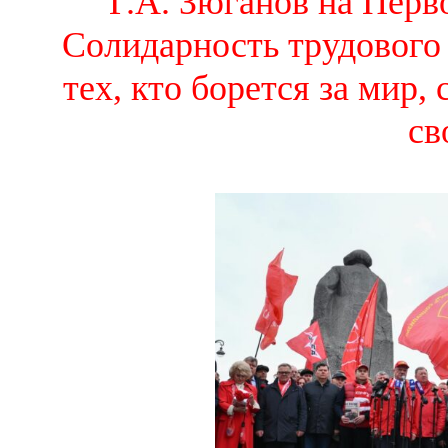
Г.А. Зюганов на Перв
Солидарность трудового 
тех, кто борется за мир
св