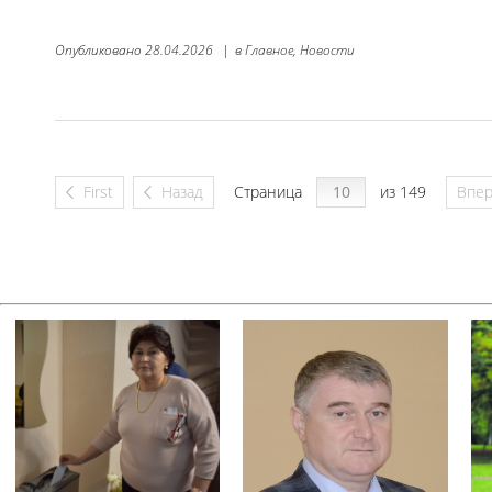
Опубликовано
28.04.2026
|
в
Главное,
Новости
First
Назад
Страница
из 149
Впе