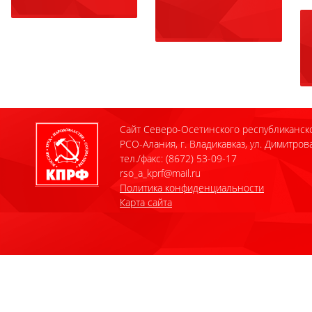
Сайт Северо-Осетинского республиканск
РСО-Алания, г. Владикавказ, ул. Димитрова
тел./факс: (8672) 53-09-17
rso_a_kprf@mail.ru
Политика конфиденциальности
Карта сайта