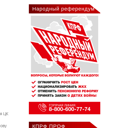
Народный референдум
ия ЦК
нову
КПРФ ПРОФ