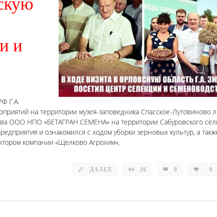
вскую
и и
Ф Г.А.
оприятий на территории музея-заповедника Спасское-Лутовиново 
тва ООО НПО «БЕТАГРАН СЕМЕНА» на территории Сабуровского сел
едприятия и ознакомился с ходом уборки зерновых культур, а такж
ктором компании «Щелково Агрохим»,
ДАЛЕЕ
26
0
0