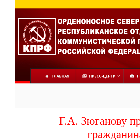
ГЛАВНАЯ
ПРЕСС-ЦЕНТР
П
Г.А. Зюганову п
гражданин