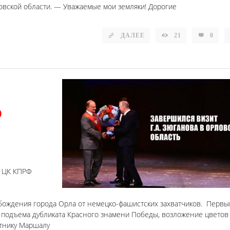
вской области. — Уважаемые мои земляки! Дорогие
ДАЛЕЕ
21
0
ю
и ЦК КПРФ
бождения города Орла от немецко-фашистских захватчиков. Первы
 подъема дубликата Красного знамени Победы, возложение цветов 
ятнику Маршалу