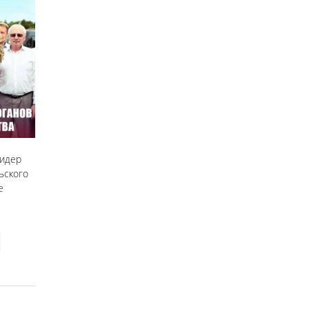
лидер
ьского
е