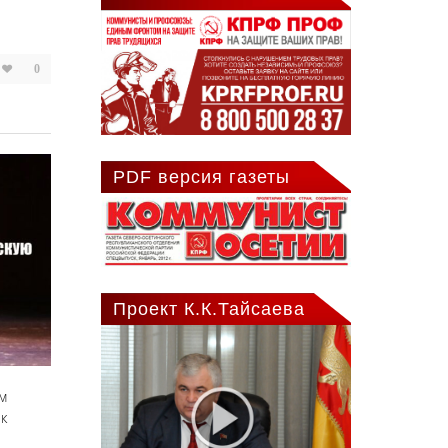
0
PDF версия газеты
Проект К.К.Тайсаева
м
к