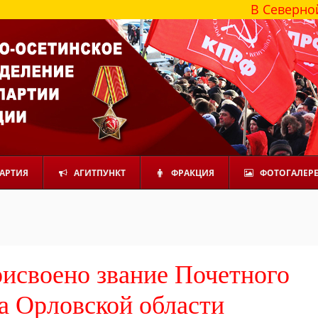
В Северной Осетии б
АРТИЯ
АГИТПУНКТ
ФРАКЦИЯ
ФОТОГАЛЕР
рисвоено звание Почетного
а Орловской области