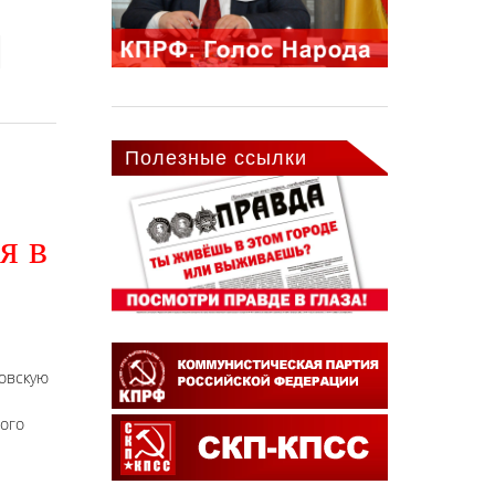
Полезные ссылки
я в
овскую
ого