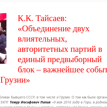
К.К. Тайсаев:
«Объединение двух
влиятельных,
авторитетных партий в
единый предвыборный
блок – важнейшее собы
 Грузии»
бликах бывшего СССР, в том числе и Грузии. О том как были орга
ь ЕКПГ
Темур Иосифович Пипия
:
«9 мая 2016 года в Гори, в родно