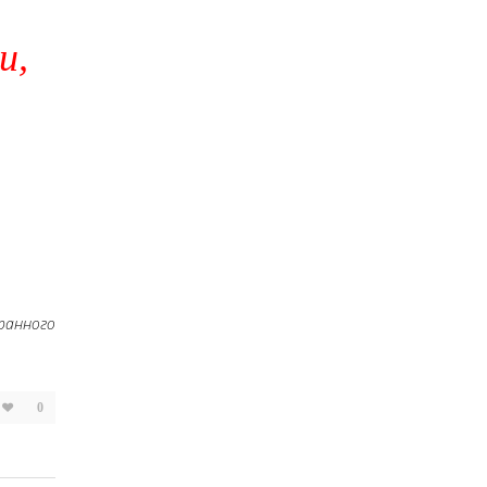
и,
ранного
0