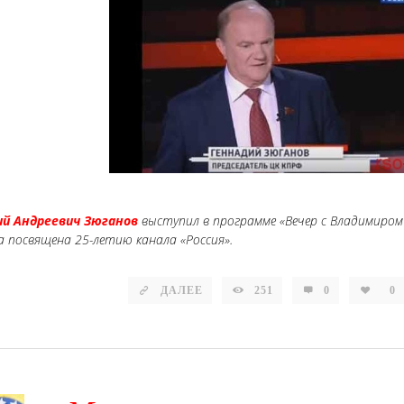
ий Андреевич Зюганов
выступил в программе «Вечер с Владимиром
а посвящена 25-летию канала «Россия».
ДАЛЕЕ
251
0
0