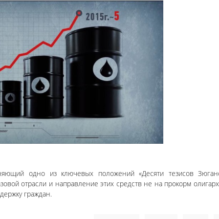
сняющий одно из ключевых положений «Десяти тезисов Зюга
овой отрасли и направление этих средств не на прокорм олигарх
держку граждан.