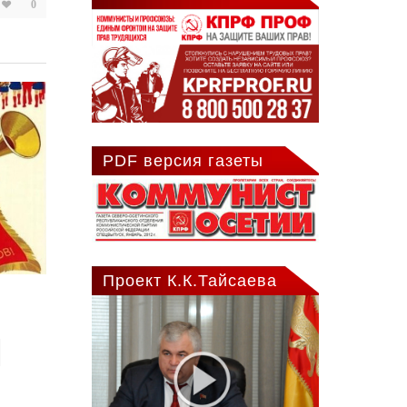
0
PDF версия газеты
Проект К.К.Тайсаева