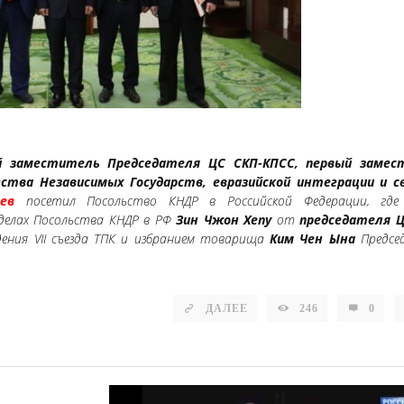
й заместитель Председателя ЦС СКП-КПСС, первый замес
тва Независимых Государств, евразийской интеграции и с
ев
посетил Посольство КНДР в Российской Федерации, где
 делах Посольства КНДР в РФ
Зин Чжон Хепу
от
председателя 
ения VII съезда ТПК и избранием товарища
Ким Чен Ына
Предсе
ДАЛЕЕ
246
0