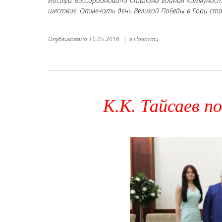
Иосифа Виссарионовича Сталина Единая Коммунисти
шествие. Отмечать день Великой Победы в Гори ст
Опубликовано
15.05.2016
|
в
Новости
К.К. Тайсаев 