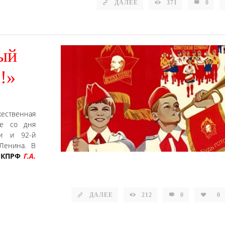
ДАЛЕЕ
371
0
рый
!»
жественная
не со дня
ии и 92-й
Ленина. В
 КПРФ
Г.А.
ДАЛЕЕ
212
0
0