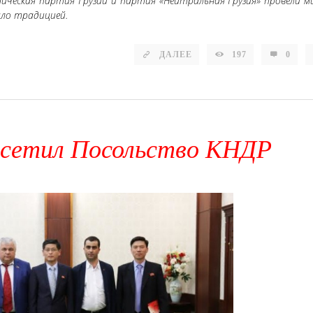
ческая партия Грузии и партия «Нейтральная Грузия» провели м
ало традицией.
ДАЛЕЕ
197
0
посетил Посольство КНДР