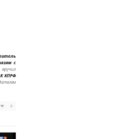
титель
вязям с
 вручил
ЦК КПРФ
дателем
0