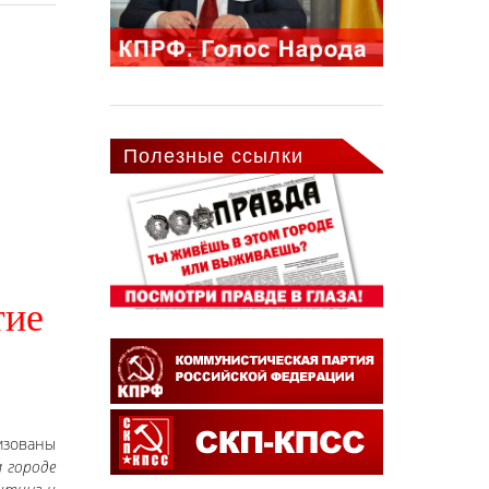
Полезные ссылки
тие
низованы
м городе