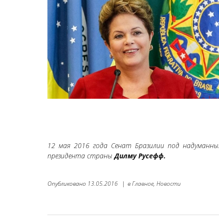
12 мая 2016 года Сенат Бразилии под надуманны
президента страны
Дилму Русефф.
Опубликовано
13.05.2016
|
в
Главное,
Новости