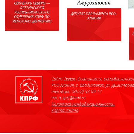
Амурханович
СЕКРЕТАРЬ СЕВЕРО —
ОСЕТИНСКОГО
РЕСПУБЛИКАНСКОГО
ДЕПУТАТ ПАРЛАМЕНТА РСО-
ОТДЕЛЕНИЯ КПРФ ПО
АЛАНИЯ
ЖЕНСКОМУ ДВИЖЕНИЮ
Сайт Северо-Осетинского республиканско
РСО-Алания, г. Владикавказ, ул. Димитрова
тел./факс: (8672) 53-09-17
rso_a_kprf@mail.ru
Политика конфиденциальности
Карта сайта