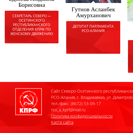
Борисовна
Гутнов Асланбек
Амурханович
СЕКРЕТАРЬ СЕВЕРО —
ОСЕТИНСКОГО
РЕСПУБЛИКАНСКОГО
ДЕПУТАТ ПАРЛАМЕНТА
ОТДЕЛЕНИЯ КПРФ ПО
РСО-АЛАНИЯ
ЖЕНСКОМУ ДВИЖЕНИЮ
Сайт Северо-Осетинского республиканск
РСО-Алания, г. Владикавказ, ул. Димитрова
тел./факс: (8672) 53-09-17
rso_a_kprf@mail.ru
Политика конфиденциальности
Карта сайта