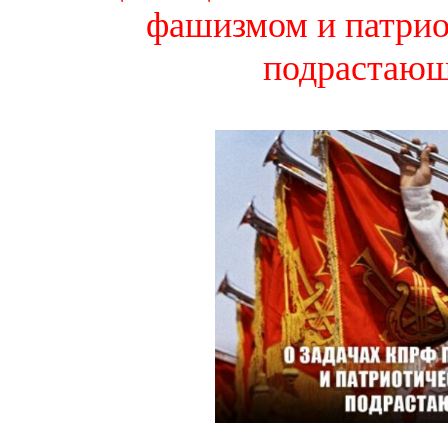
фашизмом и патри
подрастающ