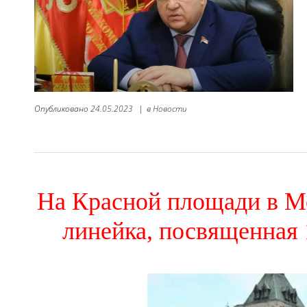
Опубликовано
24.05.2023
|
в
Новости
На Красной площади в М
линейка, посвященная