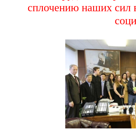
сплочению наших сил в
соц