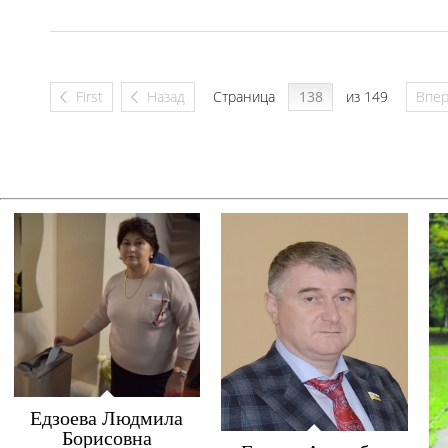
First
Назад
Страница
из 149
Впе
Едзоева Людмила
Борисовна