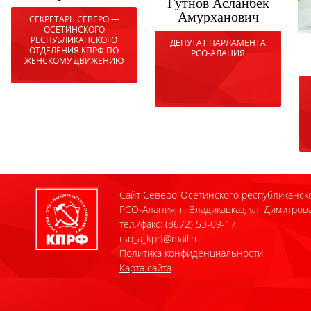
Гутнов Асланбек
Амурханович
СЕКРЕТАРЬ СЕВЕРО —
ОСЕТИНСКОГО
РЕСПУБЛИКАНСКОГО
ДЕПУТАТ ПАРЛАМЕНТА
ОТДЕЛЕНИЯ КПРФ ПО
РСО-АЛАНИЯ
ЖЕНСКОМУ ДВИЖЕНИЮ
Сайт Северо-Осетинского республиканск
РСО-Алания, г. Владикавказ, ул. Димитрова
тел./факс: (8672) 53-09-17
rso_a_kprf@mail.ru
Политика конфиденциальности
Карта сайта