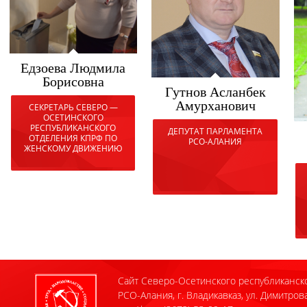
Едзоева Людмила
Борисовна
Гутнов Асланбек
Амурханович
СЕКРЕТАРЬ СЕВЕРО —
ОСЕТИНСКОГО
РЕСПУБЛИКАНСКОГО
ДЕПУТАТ ПАРЛАМЕНТА
ОТДЕЛЕНИЯ КПРФ ПО
РСО-АЛАНИЯ
ЖЕНСКОМУ ДВИЖЕНИЮ
Сайт Северо-Осетинского республиканск
РСО-Алания, г. Владикавказ, ул. Димитрова