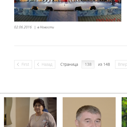
02.06.2016
|
в
Новости
First
Назад
Страница
из 148
Впе