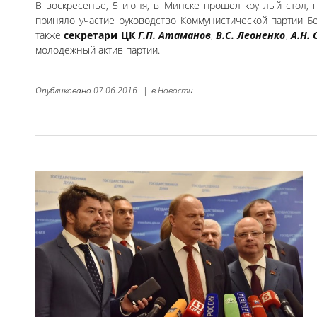
В воскресенье, 5 июня, в Минске прошел круглый стол, 
приняло участие руководство Коммунистической партии Б
также
секретари
ЦК
Г.П. Атаманов
,
В.С. Леоненко
,
А.Н. 
молодежный актив партии.
Опубликовано
07.06.2016
|
в
Новости