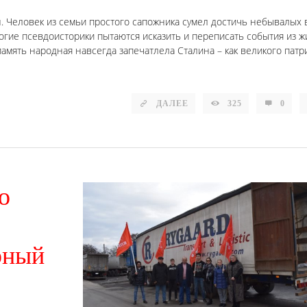
. Человек из семьи простого сапожника сумел достичь небывалых 
гие псевдоисторики пытаются исказить и переписать события из ж
память народная навсегда запечатлела Сталина – как великого патр
ДАЛЕЕ
325
0
о
рный