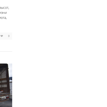
высот,
изни
иота,
0