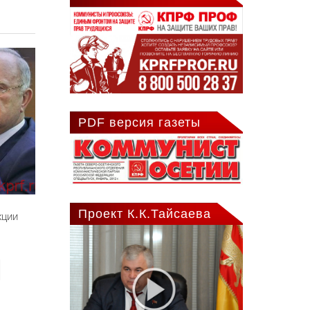
PDF версия газеты
Проект К.К.Тайсаева
кции