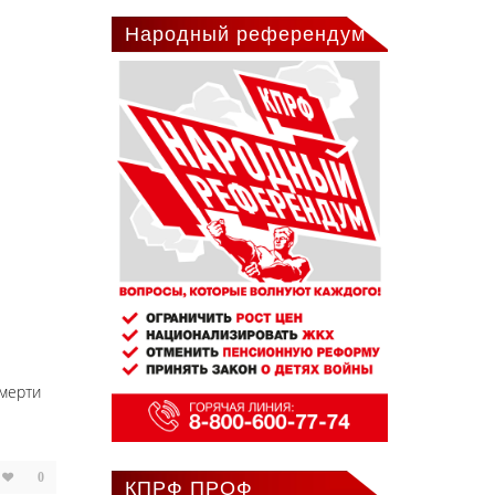
Народный референдум
смерти
0
КПРФ ПРОФ