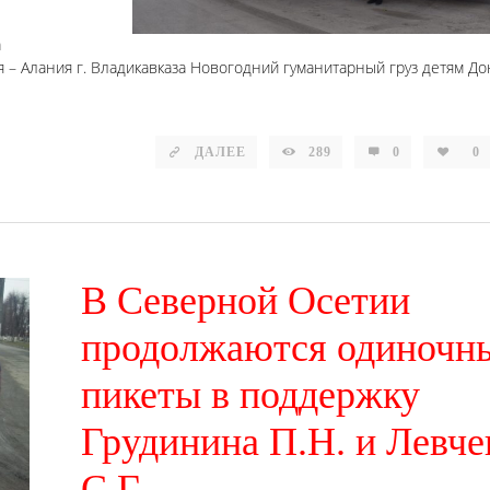
а
 – Алания г. Владикавказа Новогодний гуманитарный груз детям Д
ДАЛЕЕ
289
0
0
В Северной Осетии
продолжаются одиночн
пикеты в поддержку
Грудинина П.Н. и Левче
С.Г.