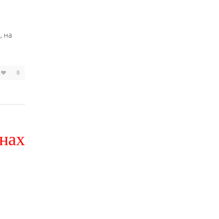
, на
0
нах