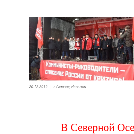
20.12.2019
|
в
Главное,
Новости
В Северной Ос