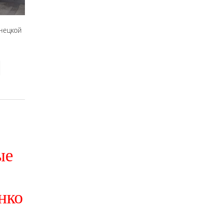
онецкой
ые
нко