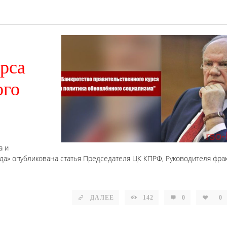
рса
ого
а и
вда» опубликована статья Председателя ЦК КПРФ, Руководителя фра
ДАЛЕЕ
142
0
0