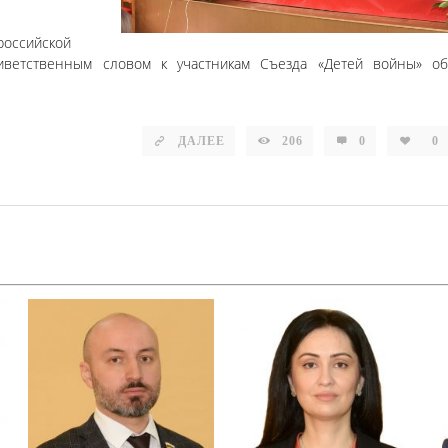
оссийской
иветственным словом к участникам Съезда «Детей войны» об
ДАЛЕЕ
206
0
0