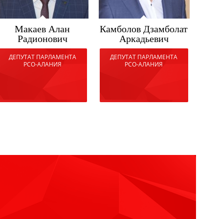
Макаев Алан
Камболов Дзамболат
Радионович
Аркадьевич
ра
ДЕПУТАТ ПАРЛАМЕНТА
ДЕПУТАТ ПАРЛАМЕНТА
РСО-АЛАНИЯ
РСО-АЛАНИЯ