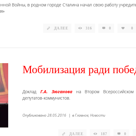
енной Войны, в родном городе Сталина начал свою работу учреди
ия»
ДАЛЕЕ
316
0
0
Мобилизация ради поб
Доклад
Г.А. Зюганова
на Втором Всероссийском 
депутатов-коммунистов.
Опубликовано
28.05.2016
|
в
Главное,
Новости
ДАЛЕЕ
187
0