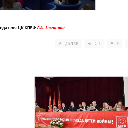
седателя ЦК КПРФ
Г.А. Зюганова.
ДАЛЕЕ
243
0