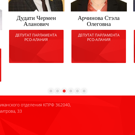
Дудати Чермен
Арчинова Стэла
Аланович
Олеговна
ДЕПУТАТ ПАРЛАМЕНТА
ДЕПУТАТ ПАРЛАМЕНТА
РСО-АЛАНИЯ
РСО-АЛАНИЯ
иканского отделения КПРФ 362040,
митрова, 33