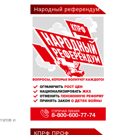
Народный референдум
егатов и
КПРФ ПРОФ