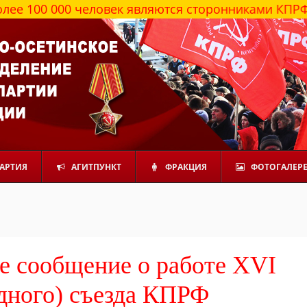
00 человек являются сторонниками КПРФ
АРТИЯ
АГИТПУНКТ
ФРАКЦИЯ
ФОТОГАЛЕР
 сообщение о работе XVI
дного) съезда КПРФ