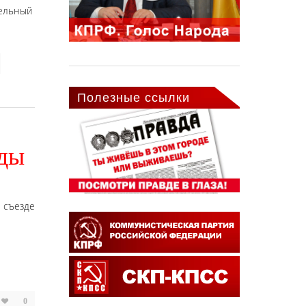
тельный
Полезные ссылки
еды
съезде
0