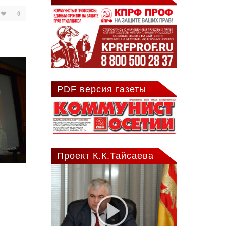
0
PDF версия газеты
Проект К.К.Тайсаева