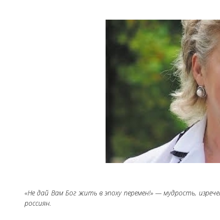
«Не дай Вам Бог жить в эпоху перемен!» — мудрость, изре
россиян.