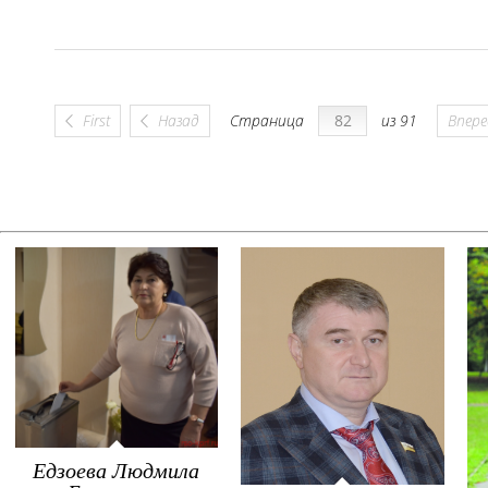
First
Назад
Страница
из 91
Впер
Едзоева Людмила