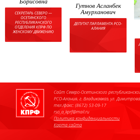
Борисовна
Гутнов Асланбек
Амурханович
СЕКРЕТАРЬ СЕВЕРО —
ОСЕТИНСКОГО
РЕСПУБЛИКАНСКОГО
ДЕПУТАТ ПАРЛАМЕНТА РСО-
ОТДЕЛЕНИЯ КПРФ ПО
АЛАНИЯ
ЖЕНСКОМУ ДВИЖЕНИЮ
Сайт Северо-Осетинского республиканско
РСО-Алания, г. Владикавказ, ул. Димитрова
тел./факс: (8672) 53-09-17
rso_a_kprf@mail.ru
Политика конфиденциальности
Карта сайта