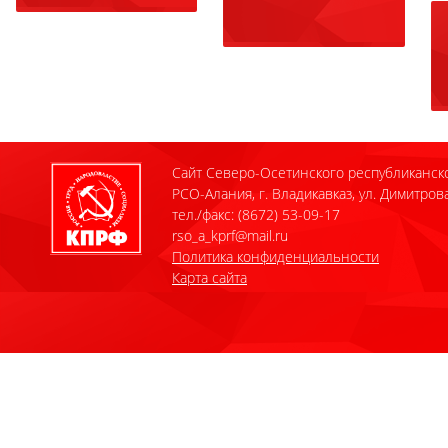
Сайт Северо-Осетинского республиканск
РСО-Алания, г. Владикавказ, ул. Димитрова
тел./факс: (8672) 53-09-17
rso_a_kprf@mail.ru
Политика конфиденциальности
Карта сайта