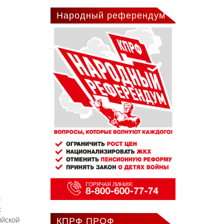
Народный референдум
й
х
ийской
КПРФ ПРОФ