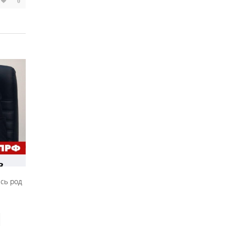
0
есь род