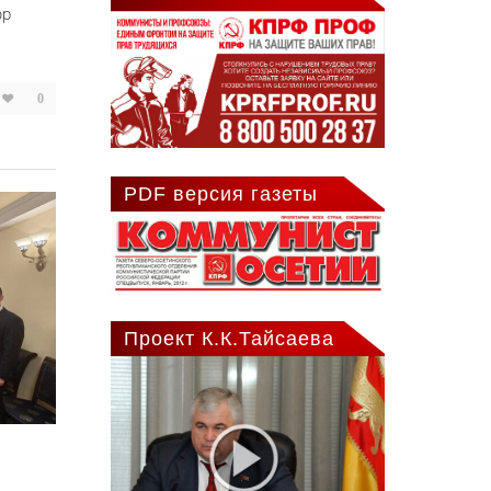
ор
0
PDF версия газеты
Проект К.К.Тайсаева