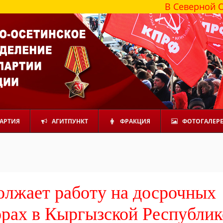
В Северной Осетии боле
АРТИЯ
АГИТПУНКТ
ФРАКЦИЯ
ФОТОГАЛЕР
олжает работу на досрочных
рах в Кыргызской Республик