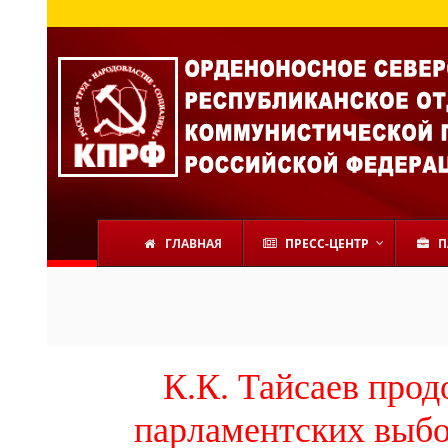
ГЛАВНАЯ
ПРЕСС-ЦЕНТР
П
К.К. Тайсаев прод
парламентских выбо