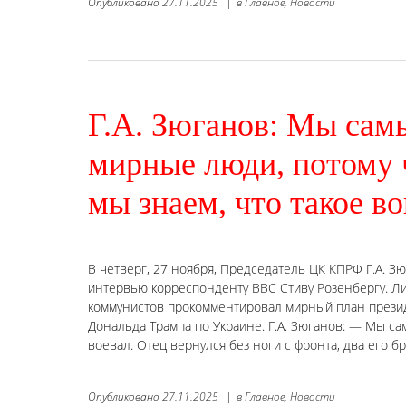
Опубликовано
27.11.2025
|
в
Главное,
Новости
Г.А. Зюганов: Мы сам
мирные люди, потому 
мы знаем, что такое в
В четверг, 27 ноября, Председатель ЦК КПРФ Г.А. З
интервью корреспонденту ВВС Стиву Розенбергу. Л
коммунистов прокомментировал мирный план през
Дональда Трампа по Украине. Г.А. Зюганов: — Мы са
воевал. Отец вернулся без ноги с фронта, два его б
Опубликовано
27.11.2025
|
в
Главное,
Новости