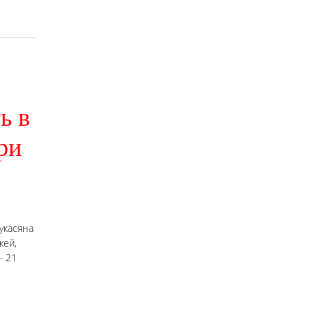
ь в
ри
укасяна
жей,
— 21