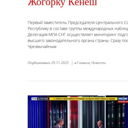
Жогорку Кенеш
Первый заместитель Председателя Центрального Со
Республику в составе группы международных наблю
Делегация МПА СНГ осуществляет мониторинг подг
высшего законодательного органа страны. Сразу по
Чрезвычайным
Опубликовано
29.11.2025
|
в
Главное,
Новости