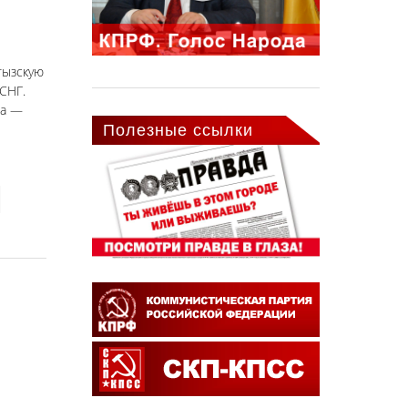
гызскую
СНГ.
ша —
Полезные ссылки