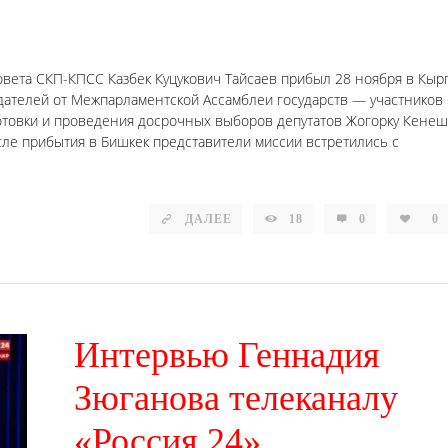
вета СКП-КПСС Казбек Куцукович Тайсаев прибыл 28 ноября в Кыр
дателей от Межпарламентской Ассамблеи государств — участников 
отовки и проведения досрочных выборов депутатов Жогорку Кене
сле прибытия в Бишкек представители миссии встретились с
ДАЛЕЕ
18
0
0
Интервью Геннадия
Зюганова телеканалу
«Россия 24»