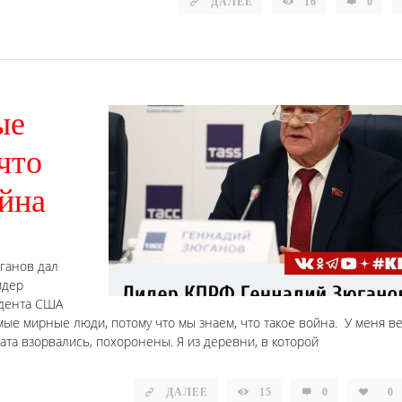
ДАЛЕЕ
16
0
ые
что
ойна
юганов дал
идер
идента США
мые мирные люди, потому что мы знаем, что такое война. У меня в
рата взорвались, похоронены. Я из деревни, в которой
ДАЛЕЕ
15
0
0