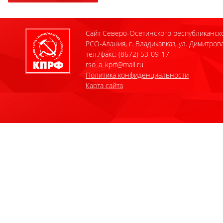
Сайт Северо-Осетинского республиканск
РСО-Алания, г. Владикавказ, ул. Димитрова
тел./факс: (8672) 53-09-17
rso_a_kprf@mail.ru
Политика конфиденциальности
Карта сайта