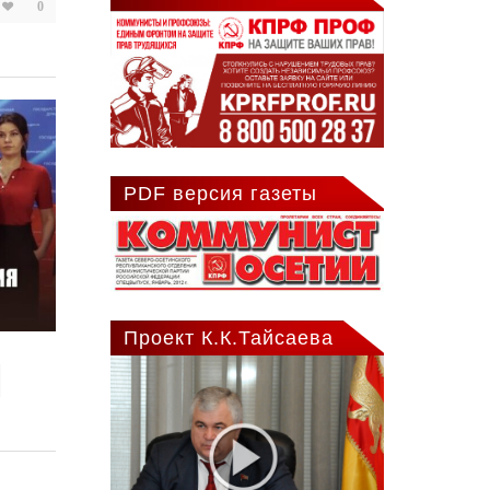
0
PDF версия газеты
Проект К.К.Тайсаева