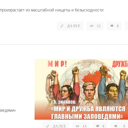
ов произрастает из масштабной нищеты и безысходности
ДАЛЕЕ
22
0
»
оведями»
ДАЛЕЕ
14
0
0