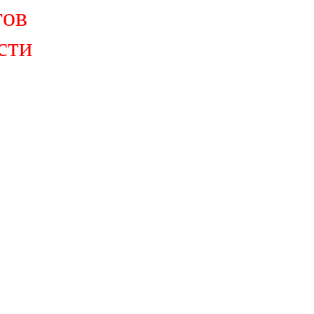
тов
сти