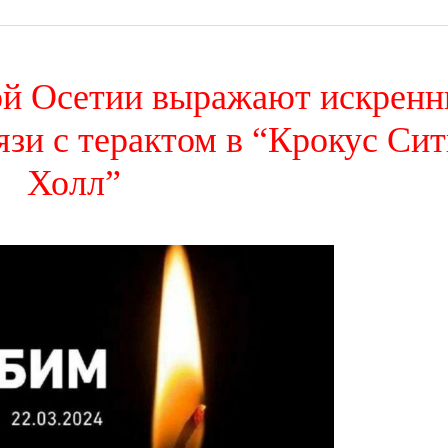
й Осетии выражают искренн
язи с терактом в “Крокус Си
Холл”