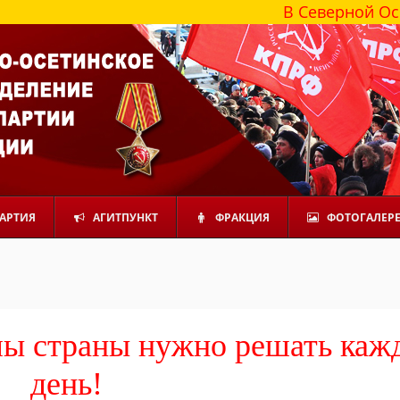
В Северной Осетии более
АРТИЯ
АГИТПУНКТ
ФРАКЦИЯ
ФОТОГАЛЕР
мы страны нужно решать каж
день!