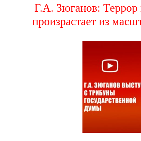
Г.А. Зюганов: Террор
произрастает из масш