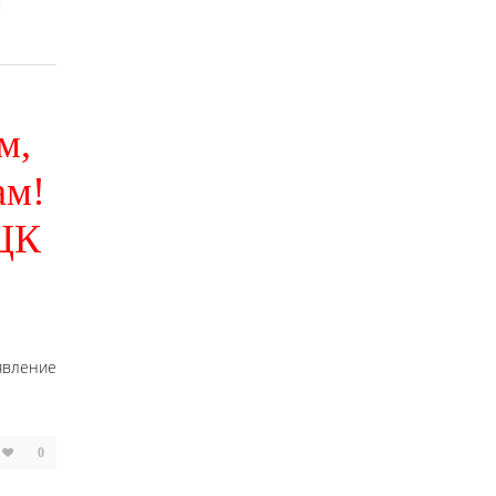
м,
ам!
 ЦК
аявление
0