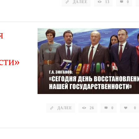
ДАЛЕЕ
13
0
я
сти»
ДАЛЕЕ
26
0
0