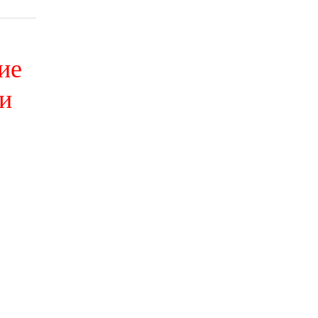
ие
ти