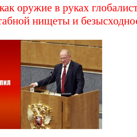
 как оружие в руках глобалис
табной нищеты и безысходно