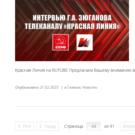
Красная Линия на RUTUBE Предлагаем Вашему вниманию ви
Опубликовано
21.02.2025
|
в
Главное,
Новости
First
Назад
Страница
из 91
Впер