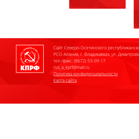
Сайт Северо-Осетинского республиканск
РСО-Алания, г. Владикавказ, ул. Димитрова
тел./факс: (8672) 53-09-17
rso_a_kprf@mail.ru
Политика конфиденциальности
Карта сайта