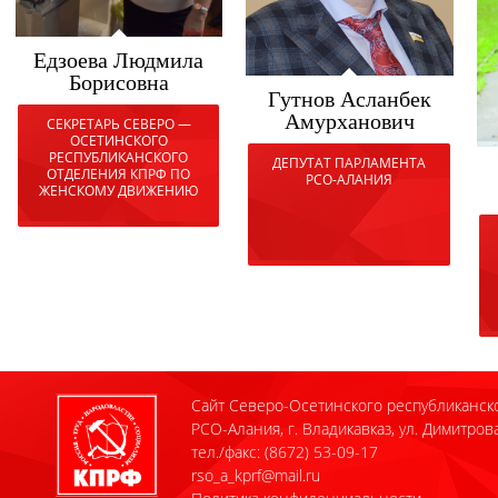
Едзоева Людмила
Борисовна
Гутнов Асланбек
Амурханович
СЕКРЕТАРЬ СЕВЕРО —
ОСЕТИНСКОГО
РЕСПУБЛИКАНСКОГО
ДЕПУТАТ ПАРЛАМЕНТА
ОТДЕЛЕНИЯ КПРФ ПО
РСО-АЛАНИЯ
ЖЕНСКОМУ ДВИЖЕНИЮ
Сайт Северо-Осетинского республиканск
РСО-Алания, г. Владикавказ, ул. Димитрова
тел./факс: (8672) 53-09-17
rso_a_kprf@mail.ru