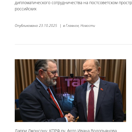
дипломатического сотрудничества на постсоветском прост
российских
Опубликовано
23.10.2025
|
в
Главное,
Новости
Ларри Джонсону. КПРФ.ру, фото Ивана Водопьянова