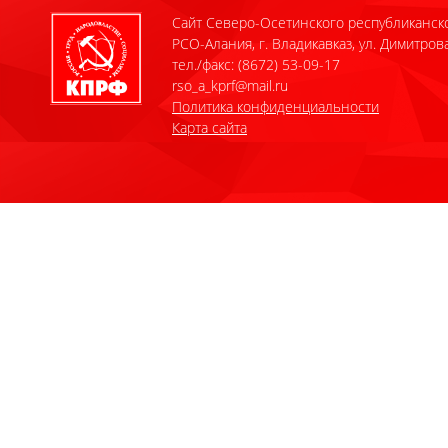
Сайт Северо-Осетинского республиканск
РСО-Алания, г. Владикавказ, ул. Димитрова
тел./факс: (8672) 53-09-17
rso_a_kprf@mail.ru
Политика конфиденциальности
Карта сайта