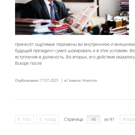
принесёт ощутимые перемены во внутреннюю и внешнюю п
будущий президент сумел шокировать и в этих условиях. 
вступления в должность. Во-вторых, его действия оказали
Вскоре после
Опубликовано
17.01.2025
|
в
Главное,
Новости
First
Назад
Страница
из 91
Впер