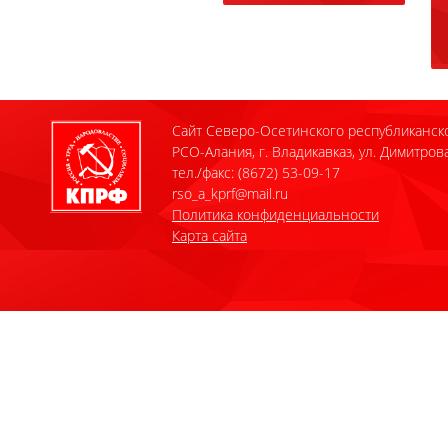
Сайт Северо-Осетинского республиканск
РСО-Алания, г. Владикавказ, ул. Димитрова
тел./факс: (8672) 53-09-17
rso_a_kprf@mail.ru
Политика конфиденциальности
Карта сайта