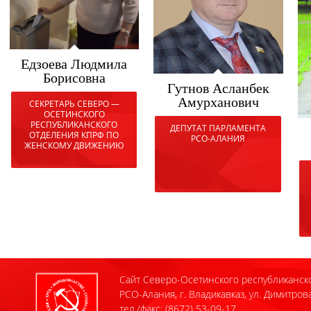
Едзоева Людмила
Борисовна
Гутнов Асланбек
Амурханович
СЕКРЕТАРЬ СЕВЕРО —
ОСЕТИНСКОГО
РЕСПУБЛИКАНСКОГО
ДЕПУТАТ ПАРЛАМЕНТА
ОТДЕЛЕНИЯ КПРФ ПО
РСО-АЛАНИЯ
ЖЕНСКОМУ ДВИЖЕНИЮ
Сайт Северо-Осетинского республиканск
РСО-Алания, г. Владикавказ, ул. Димитрова
тел./факс: (8672) 53-09-17