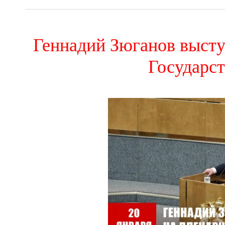
Геннадий Зюганов высту
Государс