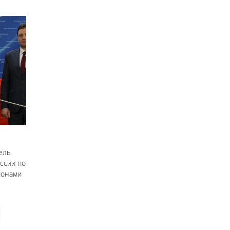
ель
оссии по
ионами