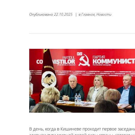
Опубликовано
22.10.2025
|
в
Главное,
Новости
В день, когда в Кишиневе проходит первое заседани