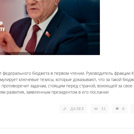
кт федерального бюджета в первом чтении. Руководитель фракции 
мулирует ключевые тезисы, которые доказывают, что за такой бюдж
 противоречит задачам, стоящим перед страной, воюющей за свое
ям развития, заявленным президентом в его послании
ДАЛЕЕ
15
0