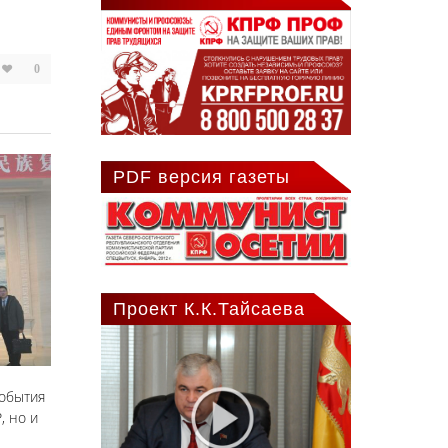
0
PDF версия газеты
Проект К.К.Тайсаева
события
, но и