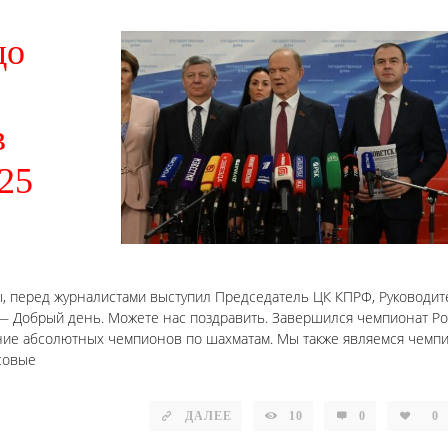
до
в
25
ы, перед журналистами выступил Председатель ЦК КПРФ, Руководит
: — Добрый день. Можете нас поздравить. Завершился чемпионат Р
ние абсолютных чемпионов по шахматам. Мы также являемся чемп
ссовые
ДАЛЕЕ
10
0
0