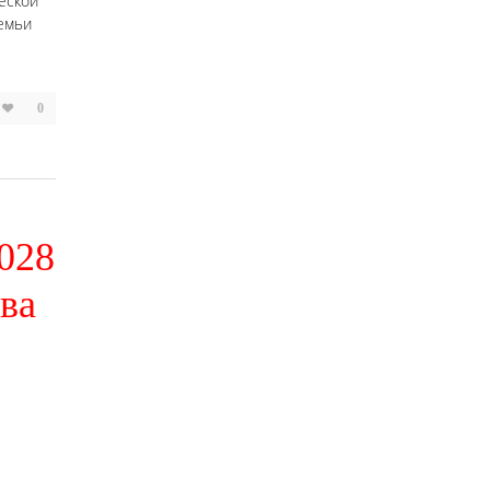
еской
семьи
0
028
ва