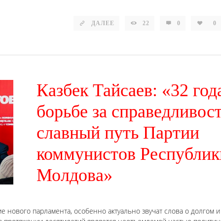
ДАЛЕЕ
22
0
0
Казбек Тайсаев: «32 год
борьбе за справедливост
славный путь Партии
коммунистов Республик
Молдова»
е нового парламента, особенно актуально звучат слова о долгом и