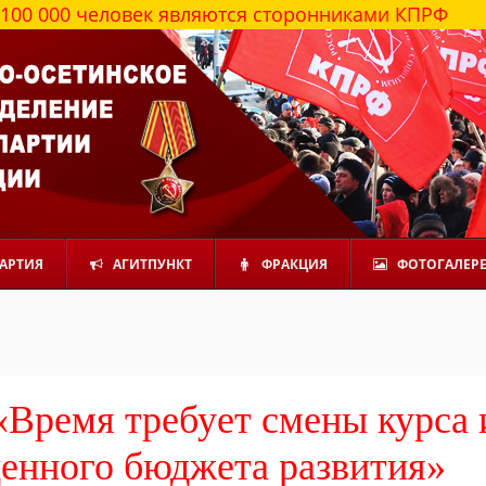
еловек являются сторонниками КПРФ
АРТИЯ
АГИТПУНКТ
ФРАКЦИЯ
ФОТОГАЛЕР
«Время требует смены курса 
енного бюджета развития»