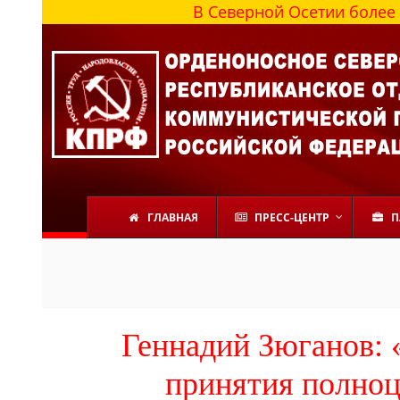
В Северной Осетии более 100 000 ч
ГЛАВНАЯ
ПРЕСС-ЦЕНТР
П
Геннадий Зюганов: 
принятия полноц