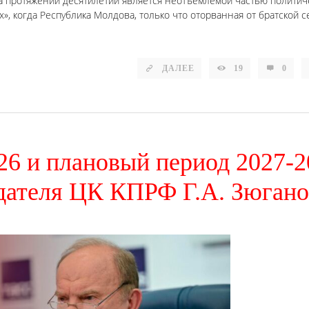
на протяжении десятилетий является неотъемлемой частью политич
-х», когда Республика Молдова, только что оторванная от братской 
ДАЛЕЕ
19
0
26 и плановый период 2027-2
едателя ЦК КПРФ Г.А. Зюгано