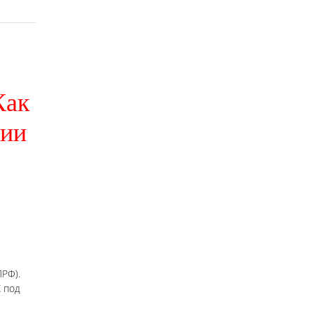
Как
сии
РФ).
 под