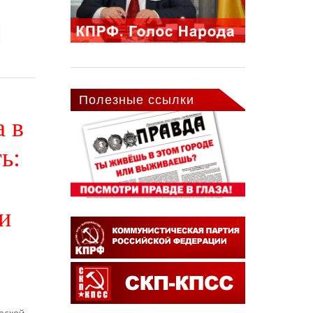
Полезные ссылки
а в
ь:
и