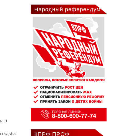
Народный референдум
та в
о судьба
КПРФ ПРОФ