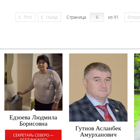
First
Назад
Страница
из 91
Впер
Едзоева Людмила
Борисовна
Гутнов Асланбек
Амурханович
СЕКРЕТАРЬ СЕВЕРО —
ОСЕТИНСКОГО