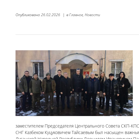
Опубликовано
26.02.2026
|
в
Главное,
Новости
заместителем Председателя Центрального Совета СКП-КПС
СНГ Казбеком Куцуковичем Тайсаевым был насыщен важными
Луганской Народной Республики Леонидом Ивановичем Пас