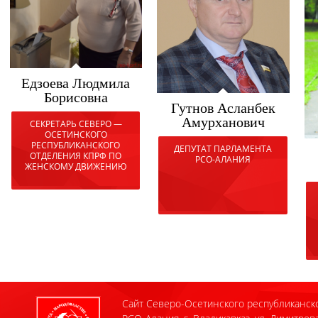
Едзоева Людмила
Борисовна
Гутнов Асланбек
Амурханович
СЕКРЕТАРЬ СЕВЕРО —
ОСЕТИНСКОГО
РЕСПУБЛИКАНСКОГО
ДЕПУТАТ ПАРЛАМЕНТА
ОТДЕЛЕНИЯ КПРФ ПО
РСО-АЛАНИЯ
ЖЕНСКОМУ ДВИЖЕНИЮ
Сайт Северо-Осетинского республиканск