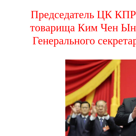
Председатель ЦК КПР
товарища Ким Чен Ына
Генерального секрета