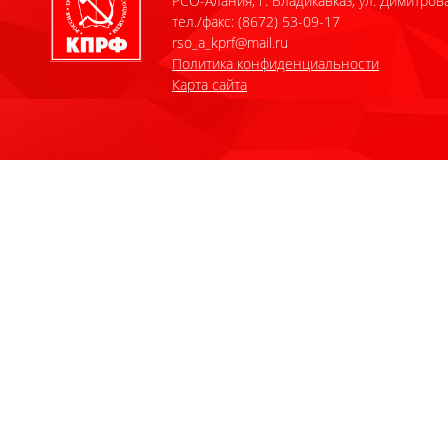
РСО-Алания, г. Владикавказ, ул. Димитрова
тел./факс: (8672) 53-09-17
rso_a_kprf@mail.ru
Политика конфиденциальности
Карта сайта