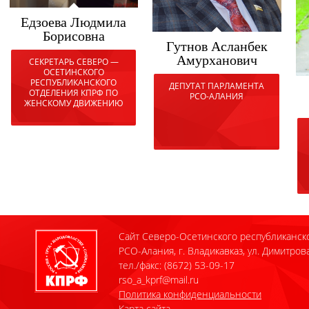
Едзоева Людмила
Борисовна
Гутнов Асланбек
Амурханович
СЕКРЕТАРЬ СЕВЕРО —
ОСЕТИНСКОГО
РЕСПУБЛИКАНСКОГО
ДЕПУТАТ ПАРЛАМЕНТА
ОТДЕЛЕНИЯ КПРФ ПО
РСО-АЛАНИЯ
ЖЕНСКОМУ ДВИЖЕНИЮ
Сайт Северо-Осетинского республиканск
РСО-Алания, г. Владикавказ, ул. Димитрова
тел./факс: (8672) 53-09-17
rso_a_kprf@mail.ru
Политика конфиденциальности
Карта сайта