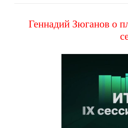
Геннадий Зюганов о 
с