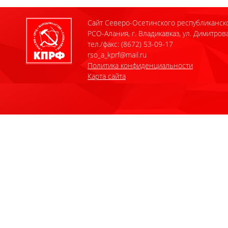
Сайт Северо-Осетинского республиканск
РСО-Алания, г. Владикавказ, ул. Димитрова
тел./факс: (8672) 53-09-17
rso_a_kprf@mail.ru
Политика конфиденциальности
Карта сайта