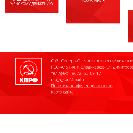
РСО-АЛАНИЯ
ЖЕНСКОМУ ДВИЖЕНИЮ
Сайт Северо-Осетинского республиканск
РСО-Алания, г. Владикавказ, ул. Димитрова
тел./факс: (8672) 53-09-17
rso_a_kprf@mail.ru
Политика конфиденциальности
Карта сайта