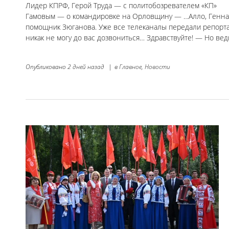
Лидер КПРФ, Герой Труда — с политобозревателем «КП»
Гамовым — о командировке на Орловщину — …Алло, Геннад
помощник Зюганова. Уже все телеканалы передали репорта
никак не могу до вас дозвониться… Здравствуйте! — Но вед
Опубликовано
2 дней назад
|
в
Главное,
Новости