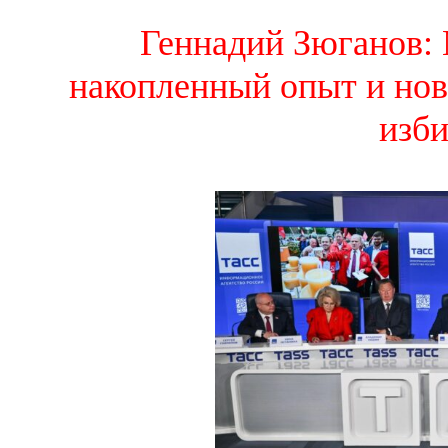
Геннадий Зюганов:
накопленный опыт и но
изб