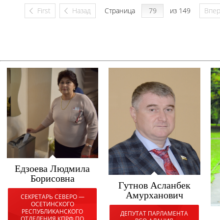
First
Назад
Страница
из 149
Впе
Едзоева Людмила
Борисовна
Гутнов Асланбек
Амурханович
СЕКРЕТАРЬ СЕВЕРО —
ОСЕТИНСКОГО
РЕСПУБЛИКАНСКОГО
ДЕПУТАТ ПАРЛАМЕНТА
ОТДЕЛЕНИЯ КПРФ ПО