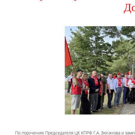
До
По поручению Председателя ЦК КПРФ Г.А. Зюганова и заме