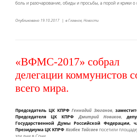
боль и разочарование, обиды и просьбы, а порой и крики о
Опубликовано
19.10.2017
|
в
Главное,
Новости
«ВФМС-2017» собрал
делегации коммунистов с
всего мира.
Председатель ЦК КПРФ
Геннадий Зюганов
,
заместит
Председателя ЦК КПРФ
Дмитрий Новиков
,
депу
Государственной Думы Российской Федерации, ч
Президиума ЦК КПРФ
Казбек Тайсаев
посетили площадку
эти дни в Сочи.