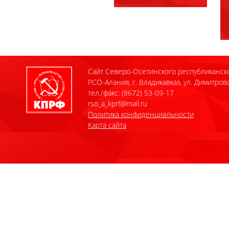
Сайт Северо-Осетинского республиканск
РСО-Алания, г. Владикавказ, ул. Димитрова
тел./факс: (8672) 53-09-17
rso_a_kprf@mail.ru
Политика конфиденциальности
Карта сайта