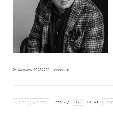
Опубликовано
04.09.2017
|
в
Новости
First
Назад
Страница
из 149
Впе