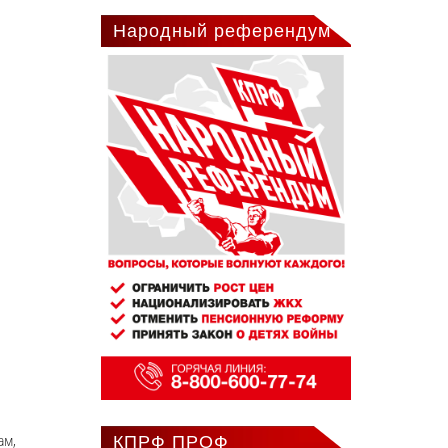
Народный референдум
ам,
КПРФ ПРОФ