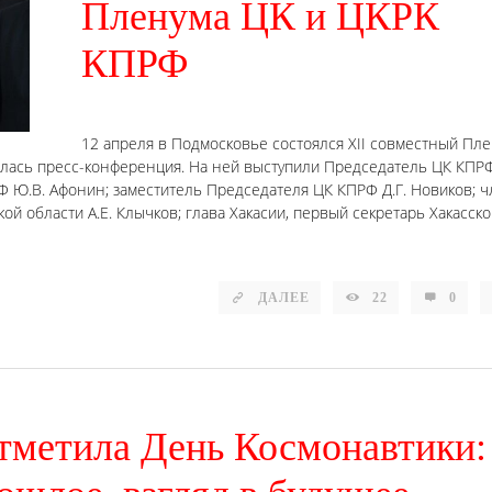
Пленума ЦК и ЦКРК
КПРФ
12 апреля в Подмосковье состоялся XII совместный Пл
лась пресс-конференция. На ней выступили Председатель ЦК КПРФ 
 Ю.В. Афонин; заместитель Председателя ЦК КПРФ Д.Г. Новиков; 
й области А.Е. Клычков; глава Хакасии, первый секретарь Хакасско
ДАЛЕЕ
22
0
тметила День Космонавтики: