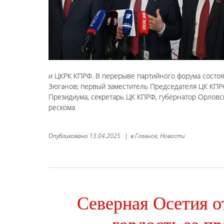
и ЦКРК КПРФ. В перерыве партийного форума состоя
Зюганов; первый заместитель Председателя ЦК КПРФ
Президиума, секретарь ЦК КПРФ, губернатор Орловско
рескома
Опубликовано
13.04.2025
|
в
Главное,
Новости
Северная Осетия о