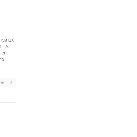
енум ЦК
Г.А.
член
го
0