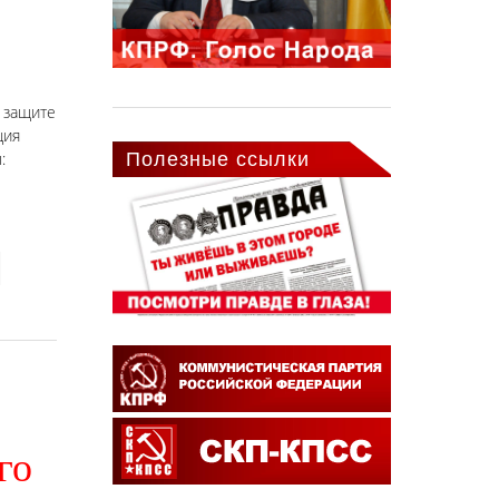
 защите
ция
:
Полезные ссылки
го