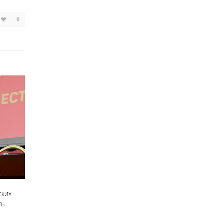
0
ских
ть