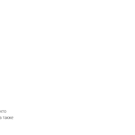
кто
а также