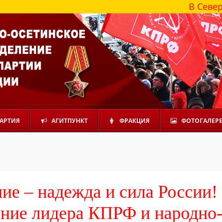
В Северной Осетии
АРТИЯ
АГИТПУНКТ
ФРАКЦИЯ
ФОТОГАЛЕР
ие – надежда и сила России!
ние лидера КПРФ и народно