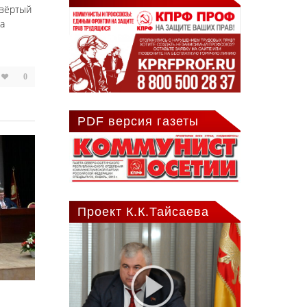
твёртый
а
0
PDF версия газеты
Проект К.К.Тайсаева