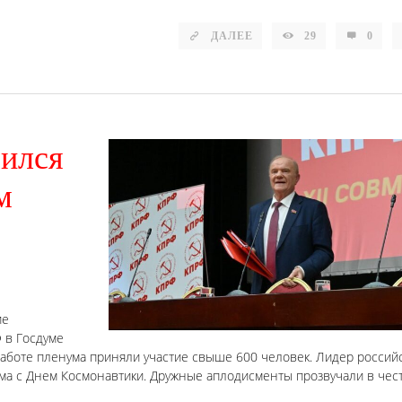
ДАЛЕЕ
29
0
шился
м
ие
 в Госдуме
работе пленума приняли участие свыше 600 человек. Лидер россий
ма с Днем Космонавтики. Дружные аплодисменты прозвучали в чес