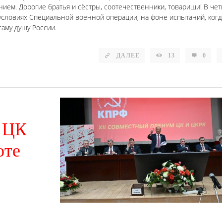
ием. Дорогие братья и сёстры, соотечественники, товарищи! В че
условиях Специальной военной операции, на фоне испытаний, когд
саму душу России.
ДАЛЕЕ
13
0
а ЦК
оте